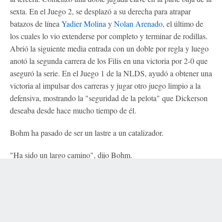
sexta. En el Juego 2, se desplazó a su derecha para atrapar
batazos de línea
Yadier Molina
y
Nolan Arenado
, el último de
los cuales lo vio extenderse por completo y terminar de rodillas.
Abrió la siguiente media entrada con un doble por regla y luego
anotó la segunda carrera de los Filis en una victoria por 2-0 que
aseguró la serie. En el Juego 1 de la NLDS, ayudó a obtener una
victoria al impulsar dos carreras y jugar otro juego limpio a la
defensiva, mostrando la "seguridad de la pelota" que Dickerson
deseaba desde hace mucho tiempo de él.
Bohm ha pasado de ser un lastre a un catalizador.
"Ha sido un largo camino", dijo Bohm.
Terms of Use
Privacy Policy
Your US State Privacy Rights
Lo más importante, en opinión de Dickerson: es confiable.
Children's Online Privacy Policy
Interest-Based Ads
About Nielsen Measurement
Your Privacy Choices
Contact Us
Disney Ad Sales Site
Work for ESPN
Corrections
"Había llegado a un punto en el que había presionado y
GAMBLING PROBLEM? CALL 1-800-GAMBLER or 1-800-MY-RESET, (800) 327-5050
presionado y presionado a la defensiva", dijo Dickerson, "y
or visit gamblinghelplinema.org (MA). Call 877-8-HOPENY/text HOPENY (467369)
(NY). Call 888-789-7777/visit ccpg.org (CT), or visit www.mdgamblinghelp.org (MD),