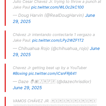
Julio Cesar Chavez Jr. trying to throw a punch at
Jake Paul
pic.twitter.com/WLOc2kC100
— Doug Harvin (@RealDougHarvin)
June
29, 2025
Chávez Jr intentando contectarle 1 vergazo a
Jake Paul:
pic.twitter.com/LPy2WZF1T2
— Chihuahua Rojo (@chihuahua_rojo)
June
29, 2025
Chavez Jr getting beat up by a YouTuber
#Boxing
pic.twitter.com/iCsnFRj641
— Daze 🤴🏽🇯🇲🇵🇷 (@dazechrisdior)
June 29, 2025
VAMOS CHÁVEZ JR. 🇲🇽🇲🇽🇲🇽🇲🇽🇲🇽🇲🇽