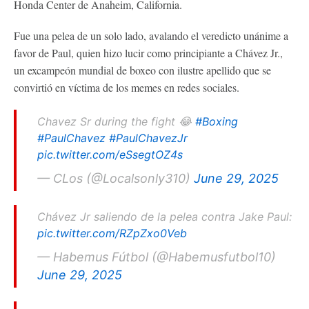
Honda Center de Anaheim, California.
Fue una pelea de un solo lado, avalando el veredicto unánime a
favor de Paul, quien hizo lucir como principiante a Chávez Jr.,
un excampeón mundial de boxeo con ilustre apellido que se
convirtió en víctima de los memes en redes sociales.
Chavez Sr during the fight 😂
#Boxing
#PaulChavez
#PaulChavezJr
pic.twitter.com/eSsegtOZ4s
— CLos (@Localsonly310)
June 29, 2025
Chávez Jr saliendo de la pelea contra Jake Paul:
pic.twitter.com/RZpZxo0Veb
— Habemus Fútbol (@Habemusfutbol10)
June 29, 2025