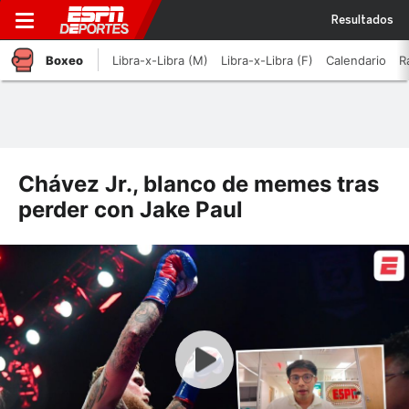
Resultados
Boxeo
Libra-x-Libra (M)
Libra-x-Libra (F)
Calendario
R
Chávez Jr., blanco de memes tras
perder con Jake Paul