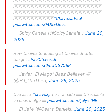
🇲🇽🇲🇽🇲🇽🇲🇽🇲🇽🇲🇽🇲🇽🇲🇽🇲🇽🇲🇽🇲🇽
🇲🇽🇲🇽🇲🇽🇲🇽🇲🇽🇲🇽🇲🇽🇲🇽🇲🇽🇲🇽🇲🇽
🇲🇽🇲🇽🇲🇽🇲🇽🇲🇽🇲🇽🇲🇽🇲🇽🇲🇽🇲🇽🇲🇽
🇲🇽🇲🇽🇲🇽🇲🇽🇲🇽
#ChavezJrPaul
pic.twitter.com/ZFU5EIJeuz
— Spicy Canela (@SpicyCanela_)
June 29,
2025
How Chavez Sr looking at Chavez Jr after
tonight
#PaulChavezJr
pic.twitter.com/x6mwD5VCBP
— Javier "El Mago" Báez Believer 🐯
(@HJ_TheThird)
June 29, 2025
Qué asco
#chavezjr
no tira nada !!!!!! Ofrézcanle
un churro algo !!!!
pic.twitter.com/0ljelyv4NR
— El Jefe (@Gears_Daniels)
June 29, 2025