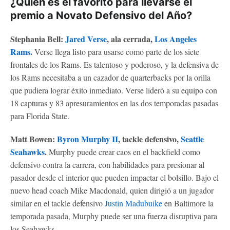
¿Quién es el favorito para llevarse el
premio a Novato Defensivo del Año?
Stephania Bell:
Jared Verse
, ala cerrada,
Los Angeles
Rams
.
Verse llega listo para usarse como parte de los siete
frontales de los Rams. Es talentoso y poderoso, y la defensiva de
los Rams necesitaba a un cazador de quarterbacks por la orilla
que pudiera lograr éxito inmediato. Verse lideró a su equipo con
18 capturas y 83 apresuramientos en las dos temporadas pasadas
para Florida State.
Matt Bowen:
Byron Murphy II
, tackle defensivo,
Seattle
Seahawks
.
Murphy puede crear caos en el backfield como
defensivo contra la carrera, con habilidades para presionar al
pasador desde el interior que pueden impactar el bolsillo. Bajo el
nuevo head coach Mike Macdonald, quien dirigió a un jugador
similar en el tackle defensivo
Justin Madubuike
en Baltimore la
temporada pasada, Murphy puede ser una fuerza disruptiva para
los Seahawks.