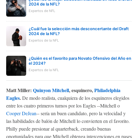
2024 de la NFL?
Expertos de NFL
¿Cuál fue la selección más desconcertante del Draft
2024 de la NFL?
Expertos de la NFL
¿Quién es el favorito para Novato Ofensivo del Año en
el 2024?
Expertos de la NFL
Matt Miller:
Quinyon Mitchell
, esquinero,
Philadelphia
Eagles
.
De modo realista, cualquiera de los esquineros elegidos
entre los cuatro primeros turnos por los Eagles --Mitchell o
Cooper DeJean
-- sería un buen candidato, pero la velocidad y
las habilidades de balón de Mitchell lo convierten en el favorito.
Philly puede presionar al quarterback, creando buenas
oportunidades para que Mitchell obtenga intercepciones en pases