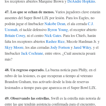
los receptores abiertos Marquise Brown y
DeAndre Hopkins
.
47. Los que se echan de menos.
Varios jugadores clave estarán
ausentes del Super Bowl LIX por lesión. Para los Eagles, no
podrán jugar el linebacker
Nakobe Dean
, el ala cerrada
C.J.
Uzomah
, el tackle defensivo
Byron Young
, el receptor abierto
Britain Covey
, ni el centro
Nick Gates
. Para los Chiefs, harán
falta los receptores abiertos
Rashee Rice
, Mecole Hardman Jr. y
Skyy Moore
, los alas cerradas
Jody Fortson
y
Jared Wiley
, y el
linebacker
Jack Cochrane
, entre otros. ¿Cuál ausencia pesará
más?
48. Un regreso esperado.
La buena noticia para Philly, en el
rubro de las lesiones, es que recuperan a tiempo al veterano
Brandon Graham, tras activarlo desde la lista de reservas
lesionados a tiempo para que aparezca en el Super Bowl LIX.
49. Observando las estrellas.
Swift es la estrella más notoria de
entre las que tendrán asistencia confirmada para el encuentro,