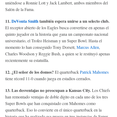
uniéndose a Ronnie Lott y Jack Lambert, ambos miembros del
Salón de la Fama.
11.
DeVonta Smith
también espera unirse a un selecto club.
El receptor abierto de los Eagles busca convertirse en apenas el
quinto jugador en la historia que gana un campeonato nacional
universitario, el Trofeo Heisman y un Super Bowl. Hasta el
momento lo han conseguido Tony Dorsett,
Marcus Allen
,
Charles Woodson y Reggie Bush, a quien se le restituyó apenas
recientemente su estatuilla.
12. ¿El señor de los domos?
El quarterback
Patrick Mahomes
tiene récord 11-0 cuando juega en estadios cerrados.
13. Las desventajas no preocupan a Kansas City.
Los Chiefs
han remontado ventajas de doble dígito en cada uno de los tres
Super Bowls que han conquistado con Mahomes como
quarterback. Eso lo convierte en el único quarterback en la
historia que ha realizado esa proeza en tres instancias de Super