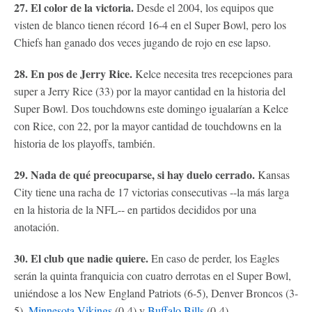
27. El color de la victoria.
Desde el 2004, los equipos que
visten de blanco tienen récord 16-4 en el Super Bowl, pero los
Chiefs han ganado dos veces jugando de rojo en ese lapso.
28. En pos de Jerry Rice.
Kelce necesita tres recepciones para
super a Jerry Rice (33) por la mayor cantidad en la historia del
Super Bowl. Dos touchdowns este domingo igualarían a Kelce
con Rice, con 22, por la mayor cantidad de touchdowns en la
historia de los playoffs, también.
29. Nada de qué preocuparse, si hay duelo cerrado.
Kansas
City tiene una racha de 17 victorias consecutivas --la más larga
en la historia de la NFL-- en partidos decididos por una
anotación.
30. El club que nadie quiere.
En caso de perder, los Eagles
serán la quinta franquicia con cuatro derrotas en el Super Bowl,
uniéndose a los New England Patriots (6-5), Denver Broncos (3-
5),
Minnesota Vikings
(0-4) y
Buffalo Bills
(0-4).