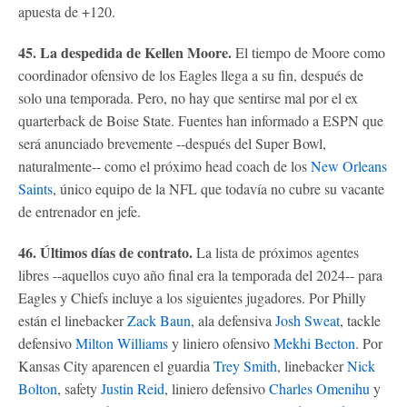
apuesta de +120.
45. La despedida de Kellen Moore.
El tiempo de Moore como
coordinador ofensivo de los Eagles llega a su fin, después de
solo una temporada. Pero, no hay que sentirse mal por el ex
quarterback de Boise State. Fuentes han informado a ESPN que
será anunciado brevemente --después del Super Bowl,
naturalmente-- como el próximo head coach de los
New Orleans
Saints
, único equipo de la NFL que todavía no cubre su vacante
de entrenador en jefe.
46. Últimos días de contrato.
La lista de próximos agentes
libres --aquellos cuyo año final era la temporada del 2024-- para
Eagles y Chiefs incluye a los siguientes jugadores. Por Philly
están el linebacker
Zack Baun
, ala defensiva
Josh Sweat
, tackle
defensivo
Milton Williams
y liniero ofensivo
Mekhi Becton
. Por
Kansas City aparencen el guardia
Trey Smith
, linebacker
Nick
Bolton
, safety
Justin Reid
, liniero defensivo
Charles Omenihu
y