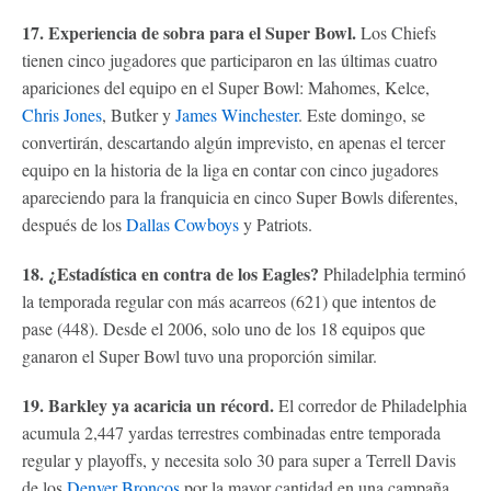
17. Experiencia de sobra para el Super Bowl.
Los Chiefs
tienen cinco jugadores que participaron en las últimas cuatro
apariciones del equipo en el Super Bowl: Mahomes, Kelce,
Chris Jones
, Butker y
James Winchester
. Este domingo, se
convertirán, descartando algún imprevisto, en apenas el tercer
equipo en la historia de la liga en contar con cinco jugadores
apareciendo para la franquicia en cinco Super Bowls diferentes,
después de los
Dallas Cowboys
y Patriots.
18. ¿Estadística en contra de los Eagles?
Philadelphia terminó
la temporada regular con más acarreos (621) que intentos de
pase (448). Desde el 2006, solo uno de los 18 equipos que
ganaron el Super Bowl tuvo una proporción similar.
19. Barkley ya acaricia un récord.
El corredor de Philadelphia
acumula 2,447 yardas terrestres combinadas entre temporada
regular y playoffs, y necesita solo 30 para super a Terrell Davis
de los
Denver Broncos
por la mayor cantidad en una campaña