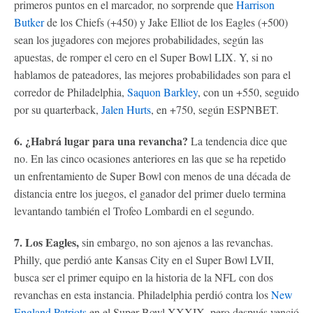
primeros puntos en el marcador, no sorprende que
Harrison
Butker
de los Chiefs (+450) y Jake Elliot de los Eagles (+500)
sean los jugadores con mejores probabilidades, según las
apuestas, de romper el cero en el Super Bowl LIX. Y, si no
hablamos de pateadores, las mejores probabilidades son para el
corredor de Philadelphia,
Saquon Barkley
, con un +550, seguido
por su quarterback,
Jalen Hurts
, en +750, según ESPNBET.
6. ¿Habrá lugar para una revancha?
La tendencia dice que
no. En las cinco ocasiones anteriores en las que se ha repetido
un enfrentamiento de Super Bowl con menos de una década de
distancia entre los juegos, el ganador del primer duelo termina
levantando también el Trofeo Lombardi en el segundo.
7. Los Eagles,
sin embargo, no son ajenos a las revanchas.
Philly, que perdió ante Kansas City en el Super Bowl LVII,
busca ser el primer equipo en la historia de la NFL con dos
revanchas en esta instancia. Philadelphia perdió contra los
New
England Patriots
en el Super Bowl XXXIX, pero después venció