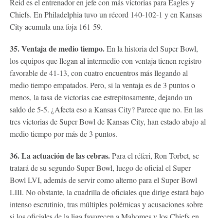
Reid es el entrenador en jefe con más victorias para Eagles y
Chiefs. En Philadelphia tuvo un récord 140-102-1 y en Kansas
City acumula una foja 161-59.
35. Ventaja de medio tiempo.
En la historia del Super Bowl,
los equipos que llegan al intermedio con ventaja tienen registro
favorable de 41-13, con cuatro encuentros más llegando al
medio tiempo empatados. Pero, si la ventaja es de 3 puntos o
menos, la tasa de victorias cae estrepitosamente, dejando un
saldo de 5-5. ¿Afecta eso a Kansas City? Parece que no. En las
tres victorias de Super Bowl de Kansas City, han estado abajo al
medio tiempo por más de 3 puntos.
36. La actuación de las cebras.
Para el réferi, Ron Torbet, se
tratará de su segundo Super Bowl, luego de oficial el Super
Bowl LVI, además de servir como alterno para el Super Bowl
LIII. No obstante, la cuadrilla de oficiales que dirige estará bajo
intenso escrutinio, tras múltiples polémicas y acusaciones sobre
si los oficiales de la liga favorecen a Mahomes y los Chiefs en