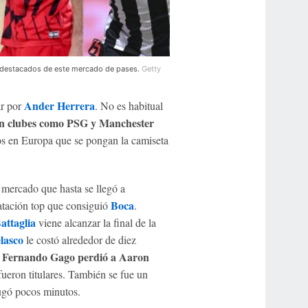
ás destacados de este mercado de pases.
Getty
Ander Herrera
ar por
. No es habitual
n clubes como PSG y Manchester
s en Europa que se pongan la camiseta
mercado que hasta se llegó a
Boca
ratación top que consiguió
.
attaglia
viene alcanzar la final de la
lasco
le costó alrededor de diez
Fernando Gago perdió a Aaron
e
ueron titulares. También se fue un
ugó pocos minutos.