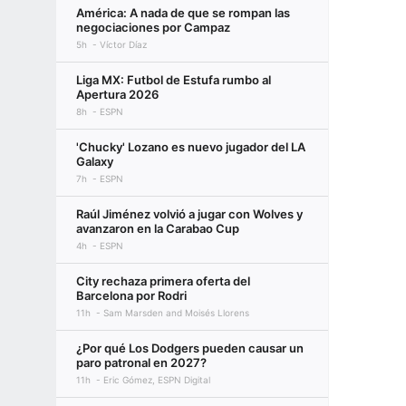
América: A nada de que se rompan las
negociaciones por Campaz
5h
Víctor Díaz
Liga MX: Futbol de Estufa rumbo al
Apertura 2026
8h
ESPN
'Chucky' Lozano es nuevo jugador del LA
Galaxy
7h
ESPN
Raúl Jiménez volvió a jugar con Wolves y
avanzaron en la Carabao Cup
4h
ESPN
City rechaza primera oferta del
Barcelona por Rodri
11h
Sam Marsden and Moisés Llorens
¿Por qué Los Dodgers pueden causar un
paro patronal en 2027?
11h
Eric Gómez, ESPN Digital