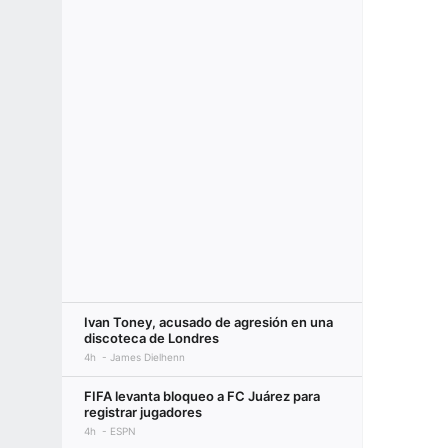
Ivan Toney, acusado de agresión en una
discoteca de Londres
4h
James Dielhenn
FIFA levanta bloqueo a FC Juárez para
registrar jugadores
4h
ESPN