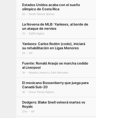
Estados Unidos acaba con el sueño
olímpico de Costa Rica
2h
Keish Gómez Muñoz
La Novena de MLB: Yankees, al borde de
un ataque de nervios
7h
ESPN Digital
Yankees: Carlos Rodón (codo), iniciará
su rehabilitación en Ligas Menores
2h
AP
Fuente: Ronald Araujo se marcha cedido
al Liverpool
3h
Moisés Llorens y Sam Marsden
El mexicano Bossenberry que juega para
Canadá Sub-20
3h
Omar Flores Aldana
Dodgers: Blake Snell volverá martes vs
Royals
21m
AP