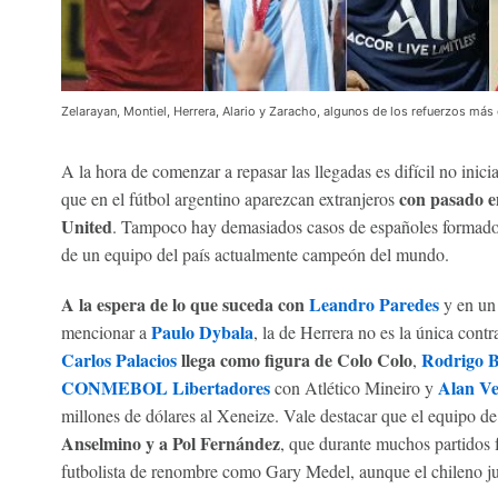
Zelarayan, Montiel, Herrera, Alario y Zaracho, algunos de los refuerzos m
A la hora de comenzar a repasar las llegadas es difícil no inici
con pasado e
que en el fútbol argentino aparezcan extranjeros
United
. Tampoco hay demasiados casos de españoles formado
de un equipo del país actualmente campeón del mundo.
A la espera de lo que suceda con
Leandro Paredes
y en un 
Paulo Dybala
mencionar a
, la de Herrera no es la única cont
Carlos Palacios
llega como figura de Colo Colo
Rodrigo B
,
CONMEBOL Libertadores
Alan Ve
con Atlético Mineiro y
millones de dólares al Xeneize. Vale destacar que el equipo d
Anselmino y a Pol Fernández
, que durante muchos partidos f
futbolista de renombre como Gary Medel, aunque el chileno j