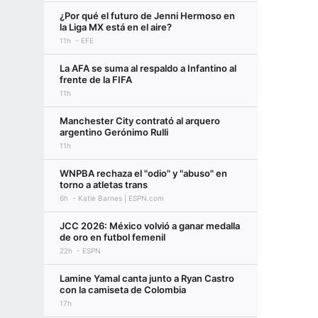
¿Por qué el futuro de Jenni Hermoso en
la Liga MX está en el aire?
11h
EFE
La AFA se suma al respaldo a Infantino al
frente de la FIFA
11h
Manchester City contrató al arquero
argentino Gerónimo Rulli
11h
WNPBA rechaza el "odio" y "abuso" en
torno a atletas trans
6h
Katie Barnes | ESPN.com
JCC 2026: México volvió a ganar medalla
de oro en futbol femenil
22h
ESPN
Lamine Yamal canta junto a Ryan Castro
con la camiseta de Colombia
17h