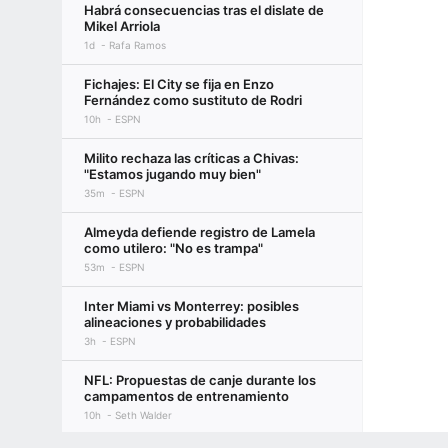
Habrá consecuencias tras el dislate de
Mikel Arriola
1d
Rafa Ramos
Fichajes: El City se fija en Enzo
Fernández como sustituto de Rodri
10h
ESPN
Milito rechaza las críticas a Chivas:
"Estamos jugando muy bien"
35m
ESPN
Almeyda defiende registro de Lamela
como utilero: "No es trampa"
53m
ESPN
Inter Miami vs Monterrey: posibles
alineaciones y probabilidades
3h
ESPN
NFL: Propuestas de canje durante los
campamentos de entrenamiento
10h
Seth Walder