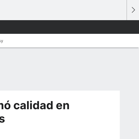
sy
mó calidad en
s