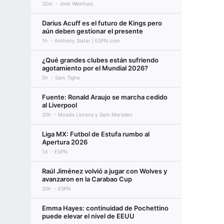
32m
Josh Weinfuss
Darius Acuff es el futuro de Kings pero
aún deben gestionar el presente
1h
Anthony Slater | ESPN.com
¿Qué grandes clubes están sufriendo
agotamiento por el Mundial 2026?
5h
Sam Tighe
Fuente: Ronald Araujo se marcha cedido
al Liverpool
20h
Moisés Llorens y Sam Marsden
Liga MX: Futbol de Estufa rumbo al
Apertura 2026
1d
ESPN
Raúl Jiménez volvió a jugar con Wolves y
avanzaron en la Carabao Cup
20h
ESPN
Emma Hayes: continuidad de Pochettino
puede elevar el nivel de EEUU