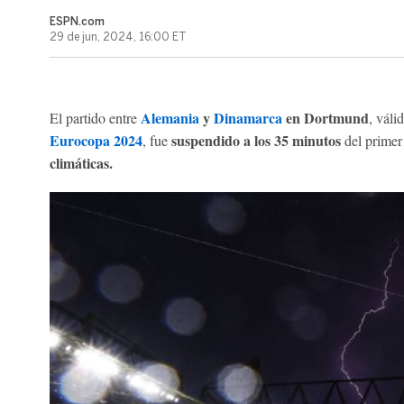
ESPN.com
29 de jun, 2024, 16:00 ET
Alemania
y
Dinamarca
en Dortmund
El partido entre
, váli
Eurocopa 2024
suspendido a los 35 minutos
, fue
del primer
climáticas.