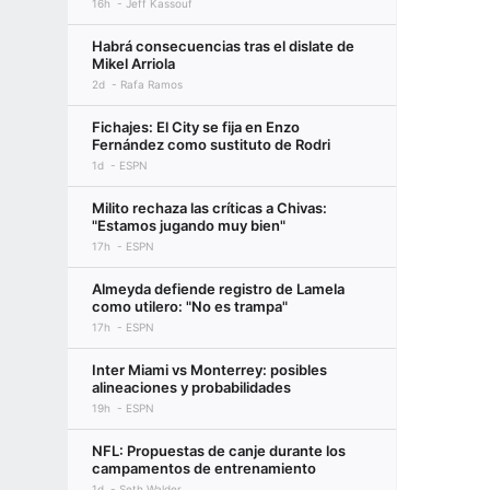
16h
Jeff Kassouf
Habrá consecuencias tras el dislate de
Mikel Arriola
2d
Rafa Ramos
Fichajes: El City se fija en Enzo
Fernández como sustituto de Rodri
1d
ESPN
Milito rechaza las críticas a Chivas:
"Estamos jugando muy bien"
17h
ESPN
Almeyda defiende registro de Lamela
como utilero: "No es trampa"
17h
ESPN
Inter Miami vs Monterrey: posibles
alineaciones y probabilidades
19h
ESPN
NFL: Propuestas de canje durante los
campamentos de entrenamiento
1d
Seth Walder