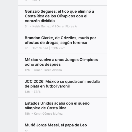
Gonzalo Segares: el tico que eliminó a
Costa Rica de los Olímpicos con el
corazón dividido
3h
Keish Gómez M l Omar Flores A
Brandon Clarke, de Grizzlies, murió por
efectos de drogas, según forense
4h
Tom Schad | ESPN.com
México vuelve a unos Juegos Olímpicos
ocho años después
12h
Omar Flores Aldana
JCC 2026: México se queda con medalla
de plata en futbol varonil
13h
ESPN
Estados Unidos acaba con el sueño
olímpico de Costa Rica
18h
Keish Gómez Muñoz
Murió Jorge Messi, el papá de Leo
4h