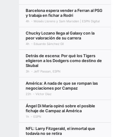
Barcelona espera vender a Ferran al PSG
y trabaja en fichar a Rodri
4h
Moisés Llorens y Sam Marsden | ESPN Digital
Chucky Lozano llega al Galaxy con la
peor valoración de su carrera
4h
Eduardo Sánchez Gil
Detrás de escena: Por qué los Tigers
eligieron a los Dodgers como destino de
Skubal
3h
Jeff Passan, ESPN
América: A nada de que se rompan las
negociaciones por Campaz
22h
Víctor Díaz
Ángel Di María opinó sobre el posible
fichaje de Campaz al América
1h
ESPN
NFL: Larry Fitzgerald, el inmortal que
todavía no se retira