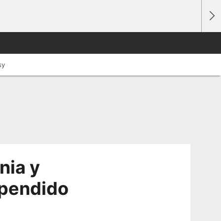
sy
nia y
spendido