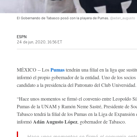
El Gobernando de Tabasco posó con la playera de Pumas.
@adan_augusto
ESPN
24 de jun, 2020, 16:56 ET
Pumas
MÉXICO -- Los
tendrán una filial en la liga que sus
informó el propio gobernador de la entidad. Uno de los socios
candidato a la presidencia del Patronato del Club Universidad.
“Hace unos momentos se firmó el convenio entre Leopoldo Sil
Pumas de la UNAM y Ramón Neme Sastré, Presidente de Socc
Tabasco tendrá la filial de los Pumas en la Liga de Expansión
Adán Augusto López
informó
, gobernador de Tabasco.
Hace unos momentos se firmó el convenio entre