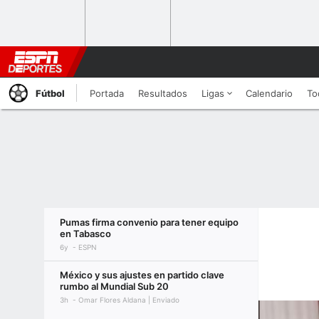
Fútbol
Portada
Resultados
Ligas
Calendario
To
Pumas firma convenio para tener equipo
en Tabasco
6y
ESPN
México y sus ajustes en partido clave
rumbo al Mundial Sub 20
3h
Omar Flores Aldana | Enviado