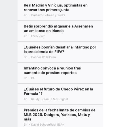
Real Madrid y Vinícius, optimistas en
renovar tras primera junta
4h
Gustavo Hofman y Rodra
Betis sorprendió al ganarle a Arsenal en
un amistoso en Irlanda
2h
ESPN.com
¿Quiénes podrían desafiar a Infantino por
la presidencia de FIFA?
3h
Connor O'Halloran
Infantino convoca a reunión tras
aumento de presión: reportes
9h
PA
¿Cuál es el futuro de Checo Pérez en la
Fórmula 1?
4h
Raudy Durán | ESPN Digital
Premios de la fecha límite de cambios de
MLB 2026: Dodgers, Yankees, Mets y
más
5h
David Schoenfield, ESPN