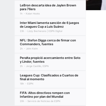
LeBron descarta idea de Jaylen Brown
para 76ers
1h
Kalan Hooks
Inter Miami lamenta sanción de 6 juegos
de Leagues Cup a Luis Suárez
23h
Lizzy Becherano | ESPN Digital
NFL: Stefon Diggs cerca de firmar con
Commanders, fuentes
2h
John Keim
Peralta propició acercamiento entre Soto
y Lindor, fuentes
2h
Jorge Castillo, ESPN
Leagues Cup: Clasificados a Cuartos de
final al momento
18h
ESPN
FIFA: Altos directivos rompen con
Infantino por plan del Mundial
20h
Servicio de Noticias de ESPN