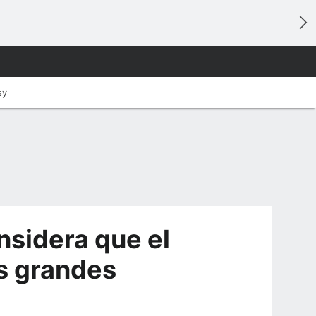
sy
nsidera que el
s grandes