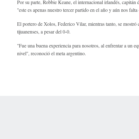
Por su parte, Robbie Keane, el internacional irlandés, capitán 
''este es apenas nuestro tercer partido en el año y aún nos falta 
El portero de Xolos, Federico Vilar, mientras tanto, se mostró 
tijuanenses, a pesar del 0-0.
''Fue una buena experiencia para nosotros, al enfrentar a un e
nivel'', reconoció el meta argentino.
 Online Privacy Policy
Interest-Based Ads
About Nielsen Measurement
You
Corrections
7-5050 or visit gamblinghelplinema.org (MA). Call 877-8-HOPENY/text HOPE
es. (18+ DC/KY/NH/PR/WY). Void in ONT. Eligibility restrictions apply. Terms: 
wager tax may apply in IL.
Copyright: © 2026 ESPN Enterprises, LLC. All rights reserved.