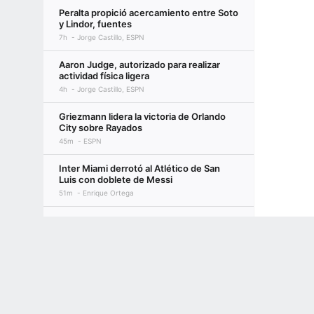
Peralta propició acercamiento entre Soto
y Lindor, fuentes
7h
Jorge Castillo, ESPN
Aaron Judge, autorizado para realizar
actividad física ligera
4h
Jorge Castillo, ESPN
Griezmann lidera la victoria de Orlando
City sobre Rayados
45m
ESPN
Inter Miami derrotó al Atlético de San
Luis con doblete de Messi
51m
Enrique Ortega
Liga MX: Futbol de Estufa rumbo al
Apertura 2026
Terms of Use
Privacy Policy
Your US State Privacy Rights
Children's
8h
ESPN
GAMBLING PROBLEM? CALL 1-800-GAMBLER or 1-800-MY-RESET, (800) 32
América: Brian Rodríguez revela qué
www.mdgamblinghelp.org (MD), 1-800-981-0023 (PR). 21+ and present in most stat
pasó con el Cruzeiro
3h
ESPN