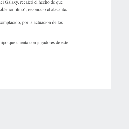
del Galaxy, recalcó el hecho de que
obtener ritmo'', reconoció el atacante.
complacido, por la actuación de los
quipo que cuenta con jugadores de este
r Privacy Choices
Contact Us
Disney Ad Sales Site
Work for ESPN
NY (467369) (NY). Call 888-789-7777/visit ccpg.org (CT), or visit
draftkings.com/sportsbook. On behalf of Boot Hill Casino (KS). Pass-thru of per