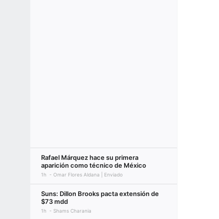
Rafael Márquez hace su primera
aparición como técnico de México
1h
Omar Flores Aldana | Enviado
Suns: Dillon Brooks pacta extensión de
$73 mdd
1h
Shams Charania