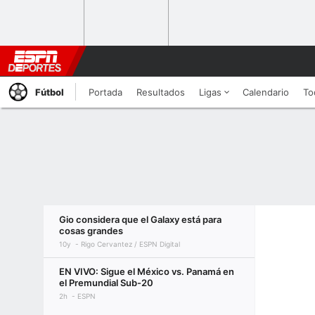
Fútbol
Portada
Resultados
Ligas
Calendario
To
Gio considera que el Galaxy está para
cosas grandes
10y
Rigo Cervantez / ESPN Digital
EN VIVO: Sigue el México vs. Panamá en
el Premundial Sub-20
2h
ESPN