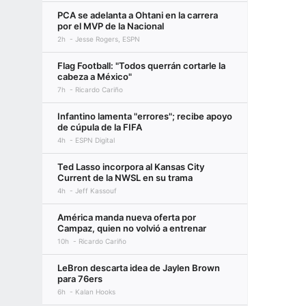
PCA se adelanta a Ohtani en la carrera
por el MVP de la Nacional
2h
Jesse Rogers, ESPN
Flag Football: "Todos querrán cortarle la
cabeza a México"
7h
Ricardo Cariño
Infantino lamenta "errores"; recibe apoyo
de cúpula de la FIFA
4h
ESPN Digital
Ted Lasso incorpora al Kansas City
Current de la NWSL en su trama
4h
Jeff Kassouf
América manda nueva oferta por
Campaz, quien no volvió a entrenar
10h
Ricardo Cariño
LeBron descarta idea de Jaylen Brown
para 76ers
6h
Kalan Hooks