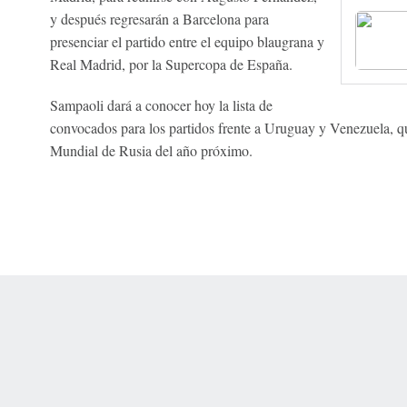
y después regresarán a Barcelona para
presenciar el partido entre el equipo blaugrana y
Real Madrid, por la Supercopa de España.
Sampaoli dará a conocer hoy la lista de
convocados para los partidos frente a Uruguay y Venezuela, qu
Mundial de Rusia del año próximo.
 Online Privacy Policy
Interest-Based Ads
About Nielsen Measurement
You
Corrections
7-5050 or visit gamblinghelplinema.org (MA). Call 877-8-HOPENY/text HOPE
es. (18+ DC/KY/NH/PR/WY). Void in ONT. Eligibility restrictions apply. Terms: 
wager tax may apply in IL.
Copyright: © 2026 ESPN Enterprises, LLC. All rights reserved.