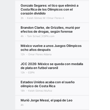
Gonzalo Segares: el tico que eliminó a
Costa Rica de los Olímpicos con el
corazón dividido
3h
Keish Gómez M l Omar Flores A
Brandon Clarke, de Grizzlies, murió por
efectos de drogas, según forense
4h
Tom Schad | ESPN.com
México vuelve a unos Juegos Olímpicos
ocho años después
12h
Omar Flores Aldana
JCC 2026: México se queda con medalla
de plata en futbol varonil
13h
ESPN
Estados Unidos acaba con el sueño
olímpico de Costa Rica
18h
Keish Gómez Muñoz
Murió Jorge Messi, el papá de Leo
4h