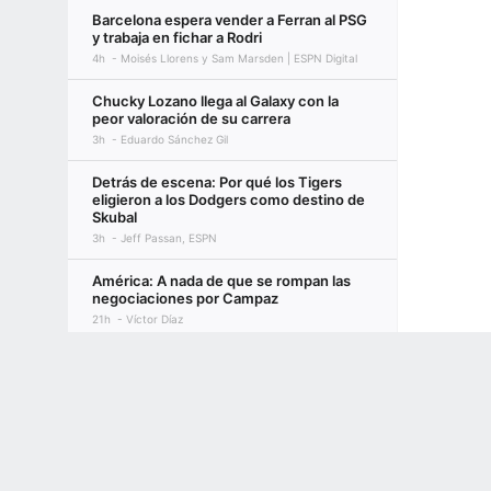
Barcelona espera vender a Ferran al PSG
y trabaja en fichar a Rodri
4h
Moisés Llorens y Sam Marsden | ESPN Digital
Chucky Lozano llega al Galaxy con la
peor valoración de su carrera
3h
Eduardo Sánchez Gil
Detrás de escena: Por qué los Tigers
eligieron a los Dodgers como destino de
Skubal
3h
Jeff Passan, ESPN
América: A nada de que se rompan las
negociaciones por Campaz
21h
Víctor Díaz
Terms of Use
Privacy Policy
Your US State Privacy Rights
Children's
Ángel Di María opinó sobre el posible
fichaje de Campaz al América
1h
ESPN
GAMBLING PROBLEM? CALL 1-800-GAMBLER or 1-800-MY-RESET, (800) 32
www.mdgamblinghelp.org (MD), 1-800-981-0023 (PR). 21+ and present in most stat
NFL: Larry Fitzgerald, el inmortal que
todavía no se retira
24m
Josh Weinfuss