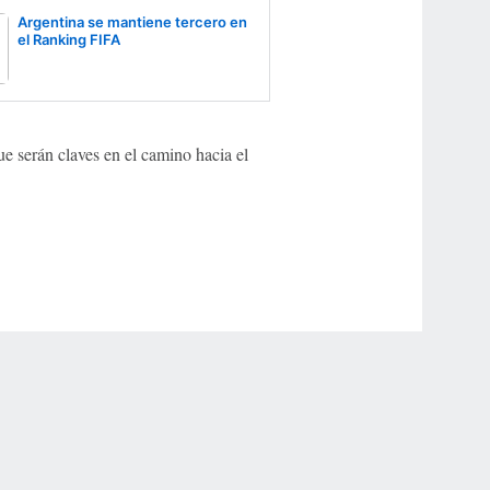
Argentina se mantiene tercero en
el Ranking FIFA
e serán claves en el camino hacia el
r Privacy Choices
Contact Us
Disney Ad Sales Site
Work for ESPN
NY (467369) (NY). Call 888-789-7777/visit ccpg.org (CT), or visit
draftkings.com/sportsbook. On behalf of Boot Hill Casino (KS). Pass-thru of per