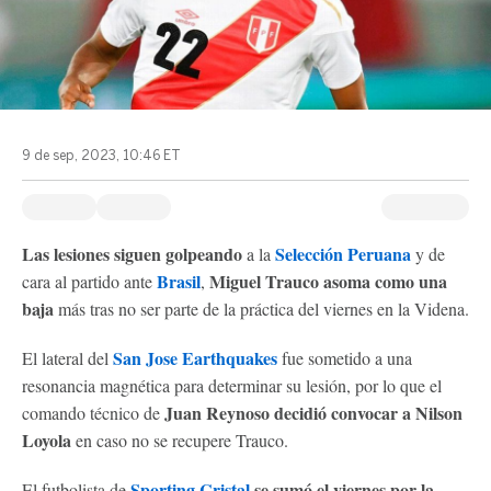
9 de sep, 2023, 10:46 ET
Las lesiones siguen golpeando
Selección Peruana
a la
y de
Brasil
Miguel Trauco asoma como una
cara al partido ante
,
baja
más tras no ser parte de la práctica del viernes en la Videna.
San Jose Earthquakes
El lateral del
fue sometido a una
resonancia magnética para determinar su lesión, por lo que el
Juan Reynoso decidió convocar a Nilson
comando técnico de
Loyola
en caso no se recupere Trauco.
Sporting Cristal
se sumó el viernes por la
El futbolista de