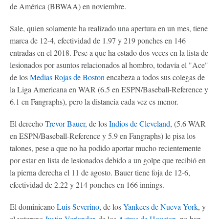
de América (BBWAA) en noviembre.
Sale, quien solamente ha realizado una apertura en un mes, tiene
marca de 12-4, efectividad de 1.97 y 219 ponches en 146
entradas en el 2018. Pese a que ha estado dos veces en la lista de
lesionados por asuntos relacionados al hombro, todavía el "Ace"
de los
Medias Rojas de Boston
encabeza a todos sus colegas de
la Liga Americana en WAR (6.5 en ESPN/Baseball-Reference y
6.1 en Fangraphs), pero la distancia cada vez es menor.
El derecho
Trevor Bauer
, de los
Indios de Cleveland
, (5.6 WAR
en ESPN/Baseball-Reference y 5.9 en Fangraphs) le pisa los
talones, pese a que no ha podido aportar mucho recientemente
por estar en lista de lesionados debido a un golpe que recibió en
la pierna derecha el 11 de agosto. Bauer tiene foja de 12-6,
efectividad de 2.22 y 214 ponches en 166 innings.
El dominicano
Luis Severino
, de los
Yankees de Nueva York
, y
el veterano
Justin Verlander
, de los
Astros de Houston
, no han