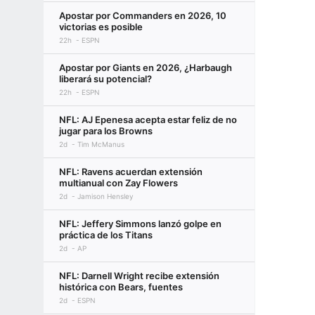
Apostar por Commanders en 2026, 10
victorias es posible
22h
ESPN
Apostar por Giants en 2026, ¿Harbaugh
liberará su potencial?
22h
ESPN
NFL: AJ Epenesa acepta estar feliz de no
jugar para los Browns
2d
Tim McManus
NFL: Ravens acuerdan extensión
multianual con Zay Flowers
2d
Jamison Hensley
NFL: Jeffery Simmons lanzó golpe en
práctica de los Titans
2d
AP
NFL: Darnell Wright recibe extensión
histórica con Bears, fuentes
2d
ESPN