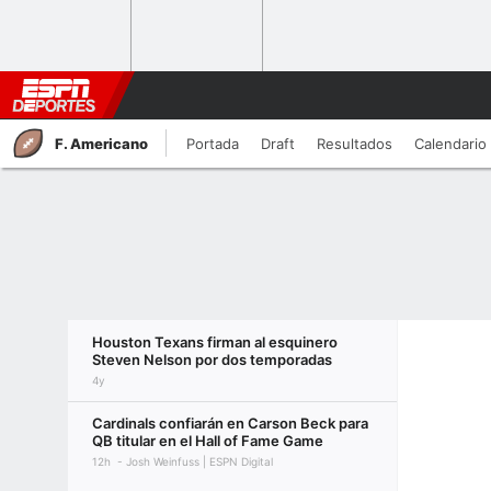
F. Americano
Portada
Draft
Resultados
Calendario
Houston Texans firman al esquinero
Steven Nelson por dos temporadas
4y
Cardinals confiarán en Carson Beck para
QB titular en el Hall of Fame Game
12h
Josh Weinfuss | ESPN Digital