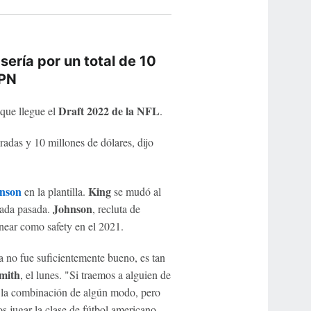
sería por un total de 10
SPN
Draft 2022 de la NFL
 que llegue el
.
adas y 10 millones de dólares, dijo
nson
King
en la plantilla.
se mudó al
Johnson
rada pasada.
, recluta de
near como safety en el 2021.
a no fue suficientemente bueno, es tan
mith
, el lunes. "Si traemos a alguien de
e la combinación de algún modo, pero
 jugar la clase de fútbol americano