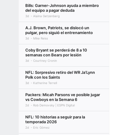
Bills: Garner-Johnson ayuda a miembro
del equipo a pagar deduda
3d
Alaina Getzenberg
A.J. Brown, Patriots, se dislocó un
pulgar, pero siguió el entrenamiento
3d
Mike Reiss
Coby Bryant se perderá de 8 a 10
semanas con Bears por lesión
3d
Courtney Cronin
NFL: Sorpresivo retiro del WR Ja'Lynn
Polk con los Saints
3d
Katherine Terrell
Packers: Micah Parsons ve posible jugar
vs Cowboys en la Semana 6
2d
Rob Demovsky | ESPN Digital
NFL: 10 historias a seguir para la
temporada 2026
2d
Eric Gómez