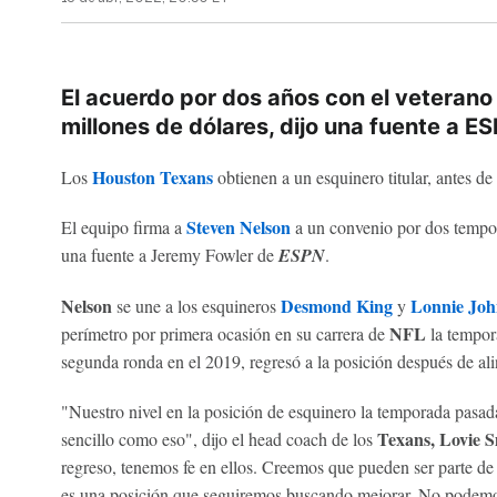
El acuerdo por dos años con el veterano 
millones de dólares, dijo una fuente a E
Houston Texans
Los
obtienen a un esquinero titular, antes de
Steven Nelson
El equipo firma a
a un convenio por dos tempor
una fuente a Jeremy Fowler de
ESPN
.
Nelson
Desmond King
Lonnie Joh
se une a los esquineros
y
NFL
perímetro por primera ocasión en su carrera de
la tempo
segunda ronda en el 2019, regresó a la posición después de ali
"Nuestro nivel en la posición de esquinero la temporada pasad
Texans, Lovie S
sencillo como eso", dijo el head coach de los
regreso, tenemos fe en ellos. Creemos que pueden ser parte d
es una posición que seguiremos buscando mejorar. No podemos