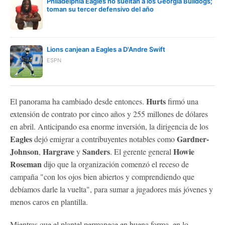
Philadelphia Eagles no sueltan a los Georgia Bulldogs;
toman su tercer defensivo del año
Lions canjean a Eagles a D'Andre Swift
ESPN
Hurts
El panorama ha cambiado desde entonces.
firmó una
extensión de contrato por cinco años y 255 millones de dólares
en abril. Anticipando esa enorme inversión, la dirigencia de los
Eagles
Gardner-
dejó emigrar a contribuyentes notables como
Johnson
Hargrave
Sanders
Howie
,
y
. El gerente general
Roseman
dijo que la organización comenzó el receso de
campaña "con los ojos bien abiertos y comprendiendo que
debíamos darle la vuelta", para sumar a jugadores más jóvenes y
menos caros en plantilla.
Mientras que el plantel permanece en buena forma, en lo