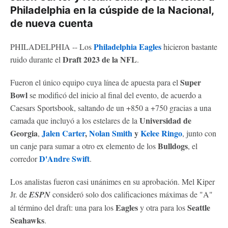
Philadelphia en la cúspide de la Nacional,
de nueva cuenta
Philadelphia Eagles
PHILADELPHIA -- Los
hicieron bastante
Draft 2023 de la NFL
ruido durante el
.
Super
Fueron el único equipo cuya línea de apuesta para el
Bowl
se modificó del inicio al final del evento, de acuerdo a
Caesars Sportsbook, saltando de un +850 a +750 gracias a una
Universidad de
camada que incluyó a los estelares de la
Georgia
Jalen Carter
,
Nolan Smith
y
Kelee Ringo
,
, junto con
Bulldogs
un canje para sumar a otro ex elemento de los
, el
D'Andre Swift
corredor
.
Los analistas fueron casi unánimes en su aprobación. Mel Kiper
Jr. de
ESPN
consideró solo dos calificaciones máximas de "A"
Eagles
Seattle
al término del draft: una para los
y otra para los
Seahawks
.