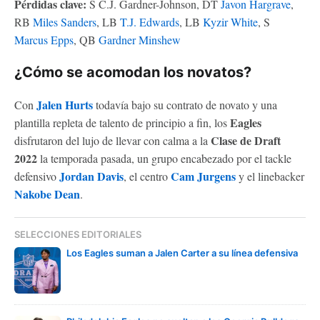
Pérdidas clave:
S C.J. Gardner-Johnson, DT
Javon Hargrave
,
RB
Miles Sanders
, LB
T.J. Edwards
, LB
Kyzir White
, S
Marcus Epps
, QB
Gardner Minshew
¿Cómo se acomodan los novatos?
Jalen Hurts
Con
todavía bajo su contrato de novato y una
Eagles
plantilla repleta de talento de principio a fin, los
Clase de Draft
disfrutaron del lujo de llevar con calma a la
2022
la temporada pasada, un grupo encabezado por el tackle
Jordan Davis
Cam Jurgens
defensivo
, el centro
y el linebacker
Nakobe Dean
.
SELECCIONES EDITORIALES
Los Eagles suman a Jalen Carter a su línea defensiva