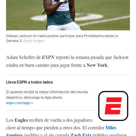
DeSean Jackson no había podido participar para Philadelphia desde la
Semana 3.
Getty Images
Adam Schefter de
ESPN
reportó la semana pasada que Jackson
New York
estaba en buen camino para jugar frente a
.
Lleva ESPN a todos lados
Si quieres recibir la mejor información del mundo
deportivo, descarga la App ahora.
espn.com/app »
Eagles
Los
reciben de vuelta a dos jugadores
Miles
clave al tiempo que pierden a otros dos. El corredor
Sanders
Zach Ertz
(rodilla) y el ala cerrada
(tobillo) quedaron