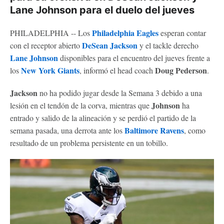
Lane Johnson para el duelo del jueves
Philadelphia Eagles
PHILADELPHIA -- Los
esperan contar
DeSean Jackson
con el receptor abierto
y el tackle derecho
Lane Johnson
disponibles para el encuentro del jueves frente a
New York Giants
Doug Pederson
los
, informó el head coach
.
Jackson
no ha podido jugar desde la Semana 3 debido a una
Johnson
lesión en el tendón de la corva, mientras que
ha
entrado y salido de la alineación y se perdió el partido de la
Baltimore Ravens
semana pasada, una derrota ante los
, como
resultado de un problema persistente en un tobillo.