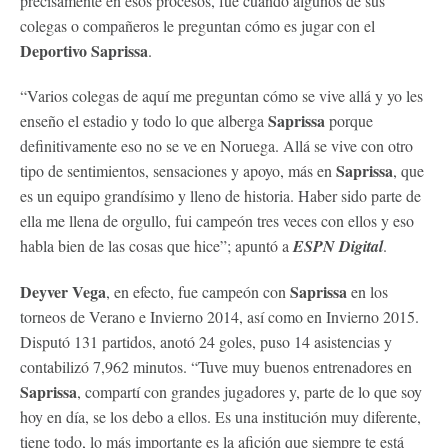
precisamente en esos procesos, fue cuando algunos de sus
colegas o compañeros le preguntan cómo es jugar con el
Deportivo Saprissa
.
“Varios colegas de aquí me preguntan cómo se vive allá y yo les
Saprissa
enseño el estadio y todo lo que alberga
porque
definitivamente eso no se ve en Noruega. Allá se vive con otro
Saprissa
tipo de sentimientos, sensaciones y apoyo, más en
, que
es un equipo grandísimo y lleno de historia. Haber sido parte de
ella me llena de orgullo, fui campeón tres veces con ellos y eso
habla bien de las cosas que hice”; apuntó a
ESPN Digital
.
Deyver Vega
Saprissa
, en efecto, fue campeón con
en los
torneos de Verano e Invierno 2014, así como en Invierno 2015.
Disputó 131 partidos, anotó 24 goles, puso 14 asistencias y
contabilizó 7,962 minutos. “Tuve muy buenos entrenadores en
Saprissa
, compartí con grandes jugadores y, parte de lo que soy
hoy en día, se los debo a ellos. Es una institución muy diferente,
tiene todo, lo más importante es la afición que siempre te está