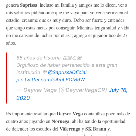
Saprissa
genera
, incluso mi familia y amigos me lo dicen, ver a
mis sobrinos pidiéndome que me vaya para volver a verme en el
estadio, créanme que es muy duro. Debo ser fuerte y entender
que tengo estas metas por conseguir. Mientras tenga salud y vida
no me cansaré de luchar por ellas”; agregó el jugador tico de 27
años.
85 años de historia 👏🏼💪🏽
Orgulloso de haber pertenecido a esta gran
institución 💜
@SaprissaOficial
pic.twitter.com/eAmL6CfB9W
— Deyver Vega (@DeyverVegaCR)
July 16,
2020
Deyver Vega
Es importante resaltar que
contabiliza poco más de
Noruega
cuatro años jugando en
, ahí ha tenido la oportunidad
Vålerenga
SK Brann
de defender los escudos del
y
y,