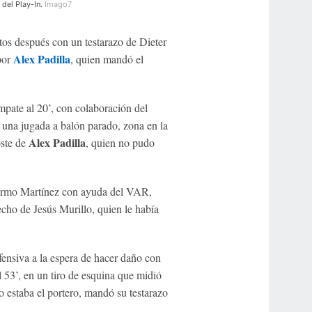
 del Play-In.
Imago7
os después con un testarazo de Dieter
Alex Padilla
por
, quien mandó el
mpate al 20’, con colaboración del
 una jugada a balón parado, zona en la
Alex Padilla
oste de
, quien no pudo
llermo Martínez con ayuda del VAR,
echo de Jesús Murillo, quien le había
fensiva a la espera de hacer daño con
 53’, en un tiro de esquina que midió
 estaba el portero, mandó su testarazo