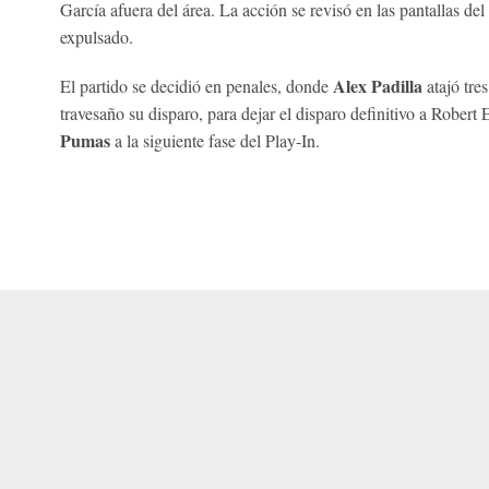
García afuera del área. La acción se revisó en las pantallas de
expulsado.
Alex Padilla
El partido se decidió en penales, donde
atajó tr
travesaño su disparo, para dejar el disparo definitivo a Robert 
Pumas
a la siguiente fase del Play-In.
 Online Privacy Policy
Interest-Based Ads
About Nielsen Measurement
You
Corrections
7-5050 or visit gamblinghelplinema.org (MA). Call 877-8-HOPENY/text HOPE
es. (18+ DC/KY/NH/PR/WY). Void in ONT. Eligibility restrictions apply. Terms: 
wager tax may apply in IL.
Copyright: © 2026 ESPN Enterprises, LLC. All rights reserved.