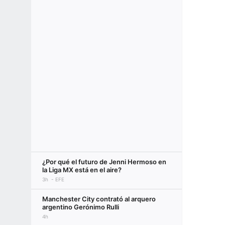
¿Por qué el futuro de Jenni Hermoso en
la Liga MX está en el aire?
3h
EFE
Manchester City contrató al arquero
argentino Gerónimo Rulli
4h