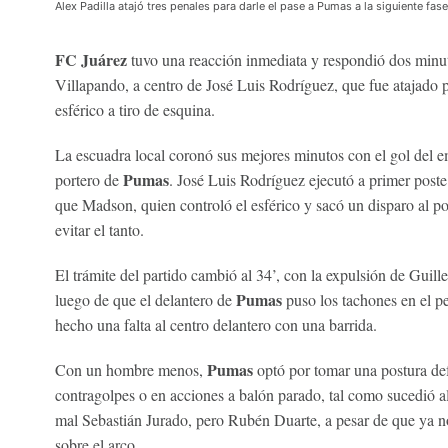
Alex Padilla atajó tres penales para darle el pase a Pumas a la siguiente fase
FC Juárez
tuvo una reacción inmediata y respondió dos minut
Villapando, a centro de José Luis Rodríguez, que fue atajado 
esférico a tiro de esquina.
La escuadra local coronó sus mejores minutos con el gol del e
Pumas
portero de
. José Luis Rodríguez ejecutó a primer poste
que Madson, quien controló el esférico y sacó un disparo al p
evitar el tanto.
El trámite del partido cambió al 34’, con la expulsión de Gui
Pumas
luego de que el delantero de
puso los tachones en el p
hecho una falta al centro delantero con una barrida.
Pumas
Con un hombre menos,
optó por tomar una postura de
contragolpes o en acciones a balón parado, tal como sucedió al
mal Sebastián Jurado, pero Rubén Duarte, a pesar de que ya no
sobre el arco.