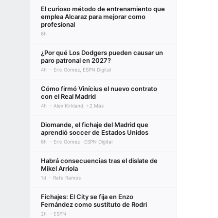
El curioso método de entrenamiento que
emplea Alcaraz para mejorar como
profesional
6h
¿Por qué Los Dodgers pueden causar un
paro patronal en 2027?
4h
Eric Gómez, ESPN Digital
Cómo firmó Vinícius el nuevo contrato
con el Real Madrid
4h
Alex Kirkland, +2 Más
Diomande, el fichaje del Madrid que
aprendió soccer de Estados Unidos
6h
Eric Gómez | ESPN Digital
Habrá consecuencias tras el dislate de
Mikel Arriola
1d
Rafa Ramos
Fichajes: El City se fija en Enzo
Fernández como sustituto de Rodri
2h
ESPN