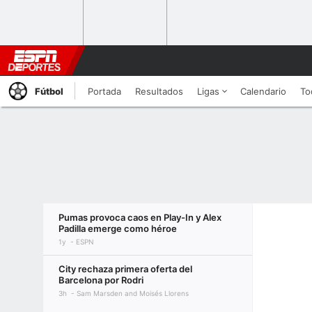
Fútbol
Portada
Resultados
Ligas
Calendario
To
Pumas provoca caos en Play-In y Alex
Padilla emerge como héroe
1y
ESPN
City rechaza primera oferta del
Barcelona por Rodri
3h
Sam Marsden and Moisés Llorens