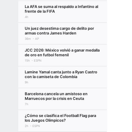
La AFA se suma al respaldo a Infantino al
frente de la FIFA
4h
Un juez desestima cargo de delito por
armas contra James Harden
36m
AP
JCC 2026: México volvió a ganar medalla
de oro en futbol femenil
15h
ESPN
Lamine Yamal canta junto a Ryan Castro
con la camiseta de Colombia
9h
Barcelona cancela un amistoso en
Marruecos por la crisis en Ceuta
7h
¿Cómo se clasifica el Football Flag para
los Juegos Olímpicos?
2h
ESPN