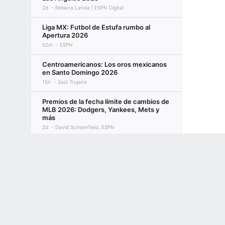
2d
Rebeca Landa | ESPN Digital
Liga MX: Futbol de Estufa rumbo al
Apertura 2026
52m
ESPN
Centroamericanos: Los oros mexicanos
en Santo Domingo 2026
15h
Saúl Trujano
Premios de la fecha límite de cambios de
MLB 2026: Dodgers, Yankees, Mets y
más
2d
David Schoenfield, ESPN
Terms of Use
Privacy Policy
Your US State Privacy Rights
Children's
¿Están por terminar los días de mal pago
y poca valoración de Luis Arráez?
2d
Enrique Rojas, Escritor Senior ESPN Digital
GAMBLING PROBLEM? CALL 1-800-GAMBLER or 1-800-MY-RESET, (800) 32
www.mdgamblinghelp.org (MD), 1-800-981-0023 (PR). 21+ and present in most stat
Previa de la agencia libre de la NBA de
2027: Un vistazo anticipado al próximo
verano
2d
Bobby Marks