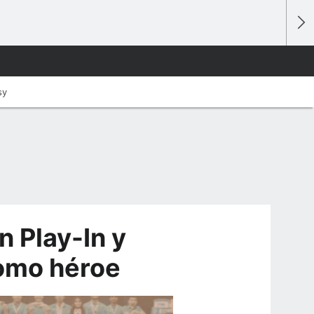
sy
 Play-In y
como héroe