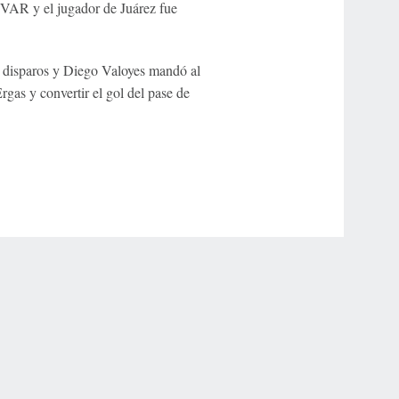
l VAR y el jugador de Juárez fue
es disparos y Diego Valoyes mandó al
Ergas y convertir el gol del pase de
r Privacy Choices
Contact Us
Disney Ad Sales Site
Work for ESPN
NY (467369) (NY). Call 888-789-7777/visit ccpg.org (CT), or visit
draftkings.com/sportsbook. On behalf of Boot Hill Casino (KS). Pass-thru of per