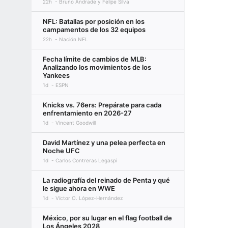
22h
Bruno Andrade y Felipe Silva
NFL: Batallas por posición en los
campamentos de los 32 equipos
22h
Nación NFL
Fecha límite de cambios de MLB:
Analizando los movimientos de los
Yankees
1d
ESPN
Knicks vs. 76ers: Prepárate para cada
enfrentamiento en 2026-27
1d
Vincent Goodwill
David Martínez y una pelea perfecta en
Noche UFC
1d
Carlos Contreras Legaspi
La radiografía del reinado de Penta y qué
le sigue ahora en WWE
1d
Víctor O. López-Hernández
México, por su lugar en el flag football de
Los Ángeles 2028