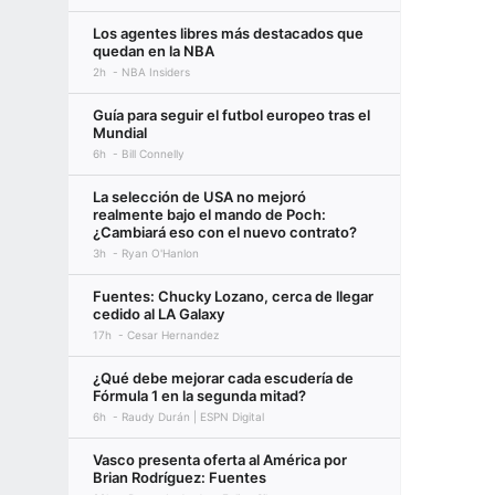
Los agentes libres más destacados que
quedan en la NBA
2h
NBA Insiders
Guía para seguir el futbol europeo tras el
Mundial
6h
Bill Connelly
La selección de USA no mejoró
realmente bajo el mando de Poch:
¿Cambiará eso con el nuevo contrato?
3h
Ryan O'Hanlon
Fuentes: Chucky Lozano, cerca de llegar
cedido al LA Galaxy
17h
Cesar Hernandez
¿Qué debe mejorar cada escudería de
Fórmula 1 en la segunda mitad?
6h
Raudy Durán | ESPN Digital
Vasco presenta oferta al América por
Brian Rodríguez: Fuentes