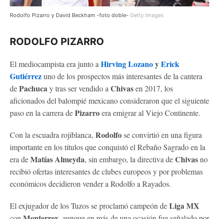
Rodolfo Pizarro y David Beckham -foto doble-
Getty Images
RODOLFO PIZARRO
Hirving Lozano
y
Erick
El mediocampista era junto a
Gutiérrez
uno de los prospectos más interesantes de la cantera
Pachuca
Chivas
de
y tras ser vendido a
en 2017, los
aficionados del balompié mexicano consideraron que el siguiente
Pizarro
paso en la carrera de
era emigrar al Viejo Continente.
Rodolfo
Con la escuadra rojiblanca,
se convirtió en una figura
importante en los títulos que conquistó el Rebaño Sagrado en la
Matías Almeyda
Chivas
era de
, sin embargo, la directiva de
no
recibió ofertas interesantes de clubes europeos y por problemas
económicos decidieron vender a Rodolfo a Rayados.
Liga MX
El exjugador de los Tuzos se proclamó campeón de
Monterrey
con
, aunque en más de una ocasión fue señalado por