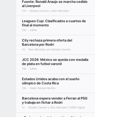
Fuente: Ronald Araujo se marcha cedido
al Liverpool
17h
Moisés Llorens y Sam Marsden
Leagues Cup: Clasificados a cuartos de
final al momento
10h
ESPN
City rechaza primera oferta del
Barcelona por Rodri
1d
Sam Marsden and Moisés Llorens
JCC 2026: México se queda con medalla
de plata en futbol varonil
10h
ESPN
Estados Unidos acaba con el sueño
olímpico de Costa Rica
15h
Keish Gómez Muñoz
Barcelona espera vender a Ferran al PSG
y trabaja en fichar a Rodri
1h
Moisés Llorens y Sam Marsden | ESPN Digital