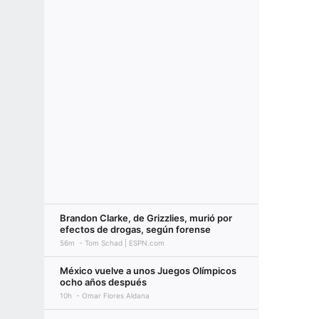
Brandon Clarke, de Grizzlies, murió por
efectos de drogas, según forense
56m
Tom Schad | ESPN.com
México vuelve a unos Juegos Olímpicos
ocho años después
10h
Omar Flores Aldana