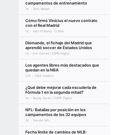
campamentos de entrenamiento
1d
Seth Walder
Cómo firmó Vinícius el nuevo contrato
con el Real Madrid
1d
Alex Kirkland, +2 Más
Diomande, el fichaje del Madrid que
aprendió soccer de Estados Unidos
1d
Eric Gómez | ESPN Digital
Los agentes libres más destacados que
quedan en la NBA
22h
NBA Insiders
¿Qué debe mejorar cada escudería de
Fórmula 1 en la segunda mitad?
1d
Raudy Durán | ESPN Digital
NFL: Batallas por posición en los
campamentos de los 32 equipos
2d
Nación NFL
Fecha límite de cambios de MLB: