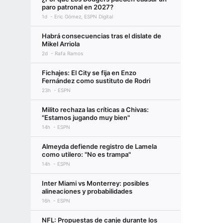
paro patronal en 2027?
1d
Eric Gómez, ESPN Digital
Habrá consecuencias tras el dislate de
Mikel Arriola
2d
Rafa Ramos
Fichajes: El City se fija en Enzo
Fernández como sustituto de Rodri
23h
ESPN
Milito rechaza las críticas a Chivas:
"Estamos jugando muy bien"
14h
ESPN
Almeyda defiende registro de Lamela
como utilero: "No es trampa"
14h
ESPN
Inter Miami vs Monterrey: posibles
alineaciones y probabilidades
16h
ESPN
NFL: Propuestas de canje durante los