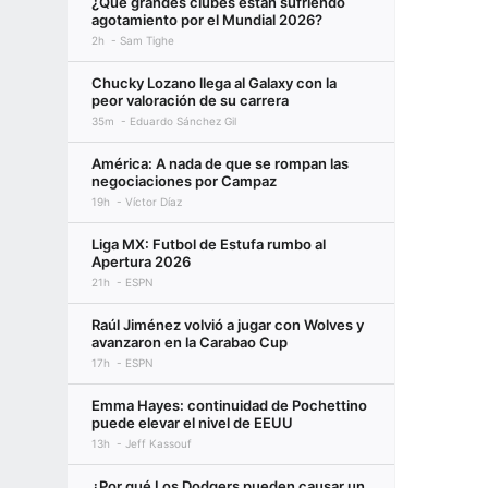
¿Qué grandes clubes están sufriendo
agotamiento por el Mundial 2026?
2h
Sam Tighe
Chucky Lozano llega al Galaxy con la
peor valoración de su carrera
35m
Eduardo Sánchez Gil
América: A nada de que se rompan las
negociaciones por Campaz
19h
Víctor Díaz
Liga MX: Futbol de Estufa rumbo al
Apertura 2026
21h
ESPN
Raúl Jiménez volvió a jugar con Wolves y
avanzaron en la Carabao Cup
17h
ESPN
Emma Hayes: continuidad de Pochettino
puede elevar el nivel de EEUU
13h
Jeff Kassouf
¿Por qué Los Dodgers pueden causar un