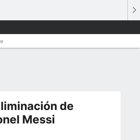
sy
liminación de
onel Messi