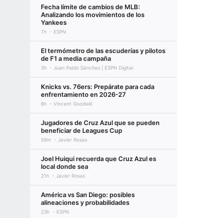
Fecha límite de cambios de MLB:
Analizando los movimientos de los
Yankees
7h
ESPN
El termómetro de las escuderías y pilotos
de F1 a media campaña
3h
Juan Pablo Sánchez | ESPN Digital
Knicks vs. 76ers: Prepárate para cada
enfrentamiento en 2026-27
8h
Vincent Goodwill
Jugadores de Cruz Azul que se pueden
beneficiar de Leagues Cup
59m
Javier Rosas
Joel Huiqui recuerda que Cruz Azul es
local donde sea
21h
Javier Rosas
América vs San Diego: posibles
alineaciones y probabilidades
23h
ESPN