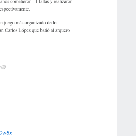
anos cometieron 11 faltas y realizaron
respectivamente.
un juego más organizado de lo
an Carlos López que batió al arquero
ú😩
tOw8x