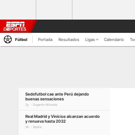
Fútbol
Portada
Resultados
Ligas
Calendario
To
Sedofutbol cae ante Perú dejando
buenas sensaciones
2y
Eugenio Miranda
Real Madrid y Vinícius alcanzan acuerdo
y renueva hasta 2032
3h
Rodra