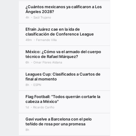
¿Cuántos mexicanos ya calificaron a Los
Ángeles 2028?
4h
Saúl Trujano
Efraín Juárez cae en la ida de
clasificación de Conference League
49m
Fernando Villa
México: ¿Cómo va el armado del cuerpo
técnico de Rafael Márquez?
6h
Omar Flores Aldana
Leagues Cup: Clasificados a Cuartos de
final al momento
8h
ESPN
Flag Football: "Todos querrán cortarle la
cabeza a México"
1d
Ricardo Cariño
Gavi vuelve a Barcelona con el pelo
teñido de rosa por una promesa
8h