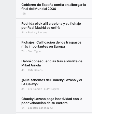
Gobierno de España confía en albergar la
final del Mundial 2030
12h
Rodri da el ok al Barcelona y su fichaje
por Real Madrid se enfría
5h
Rodra y Llorens
Fichajes: Calificación de los traspasos
más importantes en Europa
7h
Sam Tighe
Habrá consecuencias tras el dislate de
Mikel Arriola
4h
Rafa Ramos
¿Qué sabemos del Chucky Lozano y el
LA Galaxy?
8h
Eric Gómez | ESPN Digital
Chucky Lozano paga inactividad con la
peor valoración de su carrera
5h
Eduardo Sánchez Gil