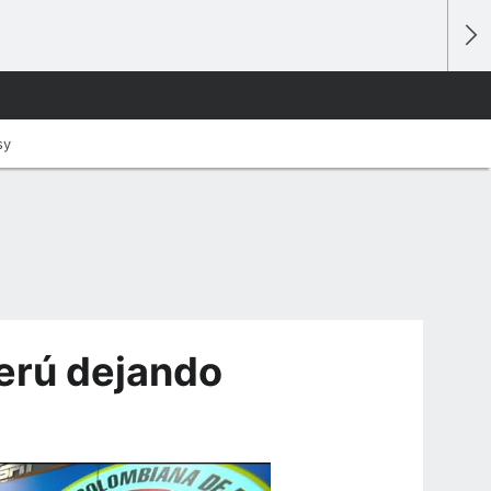
sy
erú dejando