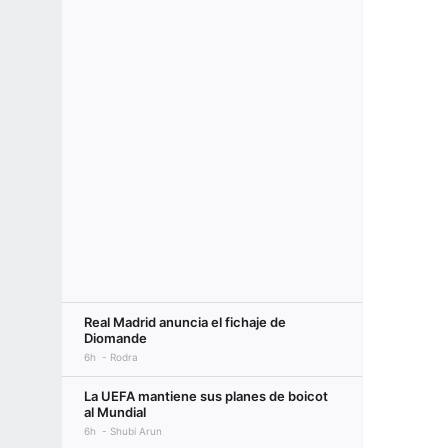
Real Madrid anuncia el fichaje de
Diomande
6h
Rodra
La UEFA mantiene sus planes de boicot
al Mundial
6h
Shubi Arun