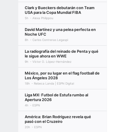
Clark y Bueckers debutarán con Team
USA para la Copa Mundial FIBA
5h
Alexa Philippou
David Martínez y una pelea perfecta en
Noche UFC
8h
Carlos Contreras Legaspi
La radiografía del reinado de Penta y qué
le sigue ahora en WWE
9h
Víctor O. López-Hernández
México, por su lugar en el flag football de
Los Ángeles 2028
18h
Rebeca Landa | ESPN Digital
Liga MX: Futbol de Estufa rumbo al
Apertura 2026
4h
ESPN
América: Brian Rodríguez revela qué
pasó con el Cruzeiro
20h
ESPN