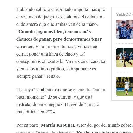
Hablando sobre si el resultado importa más que
SELECCI
el volumen de juego a esta altura del certamen,
el delantero dijo que ambas van de la mano.
Cuando jugamos bien, tenemos más
“
chances de ganar, pero demostramos tener
carácter
. En un momento nos tuvimos que
cerrar, poner una línea de cinco y así
conseguimos el resultado. Va más en el carácter
y en estos últimos partido, lo importante es
siempre ganar”, señaló.
“La Joya” también dijo que se encuentra “en un
buen momento” de su carrera, y que está
disfrutando en el negriazul luego de “un año
muy difícil” en 2024.
Martín Rabuñal
Por su parte,
, autor del gol del triunfo sobre
Fue lo que vinimos a conseg
como una “tremenda victoria”. “