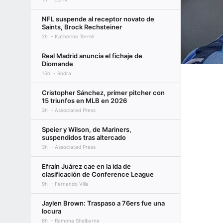
NFL suspende al receptor novato de
Saints, Brock Rechsteiner
2h
Katherine Terrell
Real Madrid anuncia el fichaje de
Diomande
15h
Rodra
Cristopher Sánchez, primer pitcher con
15 triunfos en MLB en 2026
3h
Associated Press
Speier y Wilson, de Mariners,
suspendidos tras altercado
3h
Associated Press
Efraín Juárez cae en la ida de
clasificación de Conference League
9h
Fernando Villa
Jaylen Brown: Traspaso a 76ers fue una
locura
8h
Ramona Shelburne