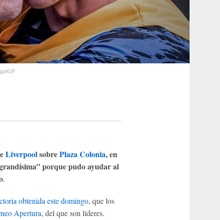
igaAUF
de
Liverpool
sobre
Plaza Colonia
, en
n grandísima” porque pudo ayudar al
o
.
ictoria obtenida este domingo
, que los
neo Apertura
, del que son líderes.