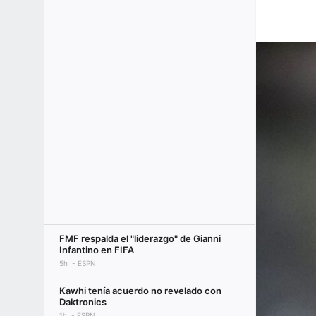
FMF respalda el "liderazgo" de Gianni
Infantino en FIFA
5h
ESPN
Kawhi tenía acuerdo no revelado con
Daktronics
1h
ESPN