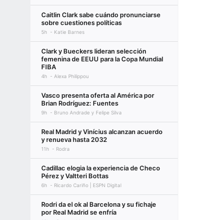
Caitlin Clark sabe cuándo pronunciarse
sobre cuestiones políticas
5h
Katie Barnes
Clark y Bueckers lideran selección
femenina de EEUU para la Copa Mundial
FIBA
4h
Alexa Philippou
Vasco presenta oferta al América por
Brian Rodríguez: Fuentes
9h
Bruno Andrade y Felipe Silva
Real Madrid y Vinícius alcanzan acuerdo
y renueva hasta 2032
11h
Rodra
Cadillac elogia la experiencia de Checo
Pérez y Valtteri Bottas
6h
Ricardo Cariño | ESPN Digital
Rodri da el ok al Barcelona y su fichaje
por Real Madrid se enfría