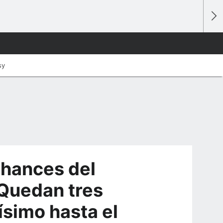
sy
chances del
 "Quedan tres
ísimo hasta el