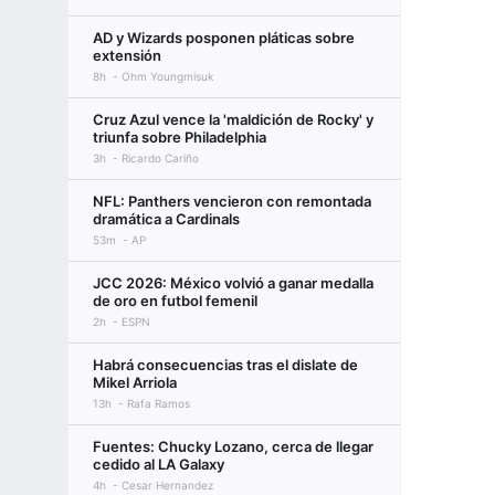
AD y Wizards posponen pláticas sobre
extensión
8h
Ohm Youngmisuk
Cruz Azul vence la 'maldición de Rocky' y
triunfa sobre Philadelphia
3h
Ricardo Cariño
NFL: Panthers vencieron con remontada
dramática a Cardinals
53m
AP
JCC 2026: México volvió a ganar medalla
de oro en futbol femenil
2h
ESPN
Habrá consecuencias tras el dislate de
Mikel Arriola
13h
Rafa Ramos
Fuentes: Chucky Lozano, cerca de llegar
cedido al LA Galaxy
4h
Cesar Hernandez