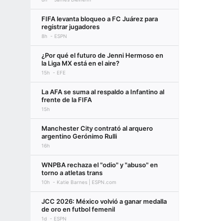
FIFA levanta bloqueo a FC Juárez para
registrar jugadores
8h
ESPN
¿Por qué el futuro de Jenni Hermoso en
la Liga MX está en el aire?
15h
EFE
La AFA se suma al respaldo a Infantino al
frente de la FIFA
15h
Manchester City contrató al arquero
argentino Gerónimo Rulli
16h
WNPBA rechaza el "odio" y "abuso" en
torno a atletas trans
10h
Katie Barnes | ESPN.com
JCC 2026: México volvió a ganar medalla
de oro en futbol femenil
1d
ESPN