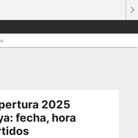
sy
Apertura 2025
a: fecha, hora
rtidos