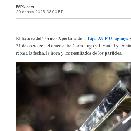
ESPN.com
20 de may, 2025, 08:00 ET
fixture
Torneo Apertura
Liga AUF Uruguaya
El
del
de la
y
31 de enero con el cruce entre Cerro Lago y Juventud y termi
fecha
hora
resultados de los partidos
repasa la
, la
y los
.