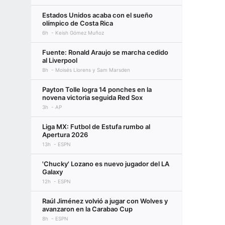
Estados Unidos acaba con el sueño
olímpico de Costa Rica
6h
Keish Gómez Muñoz
Fuente: Ronald Araujo se marcha cedido
al Liverpool
8h
Moisés Llorens y Sam Marsden
Payton Tolle logra 14 ponches en la
novena victoria seguida Red Sox
3h
AP
Liga MX: Futbol de Estufa rumbo al
Apertura 2026
13h
ESPN
'Chucky' Lozano es nuevo jugador del LA
Galaxy
12h
ESPN
Raúl Jiménez volvió a jugar con Wolves y
avanzaron en la Carabao Cup
8h
ESPN