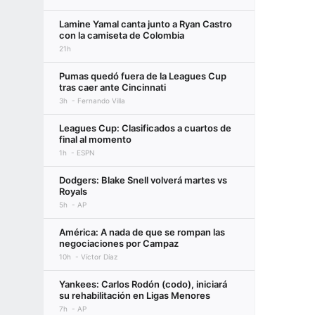
Lamine Yamal canta junto a Ryan Castro
con la camiseta de Colombia
21h
Pumas quedó fuera de la Leagues Cup
tras caer ante Cincinnati
3h
Fernando Villa
Leagues Cup: Clasificados a cuartos de
final al momento
1h
ESPN
Dodgers: Blake Snell volverá martes vs
Royals
5h
AP
América: A nada de que se rompan las
negociaciones por Campaz
10h
Víctor Díaz
Yankees: Carlos Rodón (codo), iniciará
su rehabilitación en Ligas Menores
7h
AP