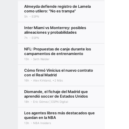
Almeyda defiende registro de Lamela
como utilero: "No es trampa"
5h
ESPN
Inter Miami vs Monterrey: posibles
alineaciones y probabilidades
7h
ESPN
NFL: Propuestas de canje durante los
campamentos de entrenamiento
15h
Seth Walder
Cómo firmó Vinícius el nuevo contrato
con el Real Madrid
16h
Alex Kirkland, +2 Más
Diomande, el fichaje del Madrid que
aprendió soccer de Estados Unidos
18h
Eric Gómez | ESPN Digital
Los agentes libres más destacados que
quedan en la NBA
13h
NBA Insiders