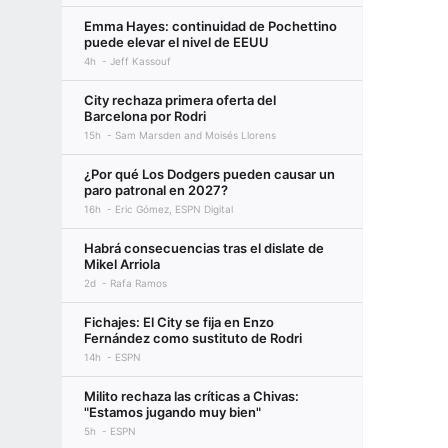
Emma Hayes: continuidad de Pochettino
puede elevar el nivel de EEUU
4h
Jeff Kassouf
City rechaza primera oferta del
Barcelona por Rodri
15h
Sam Marsden and Moisés Llorens
¿Por qué Los Dodgers pueden causar un
paro patronal en 2027?
16h
Eric Gómez, ESPN Digital
Habrá consecuencias tras el dislate de
Mikel Arriola
2d
Rafa Ramos
Fichajes: El City se fija en Enzo
Fernández como sustituto de Rodri
14h
ESPN
Milito rechaza las críticas a Chivas:
"Estamos jugando muy bien"
5h
ESPN