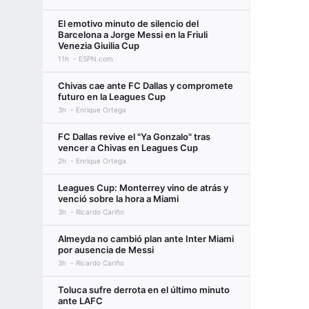
El emotivo minuto de silencio del
Barcelona a Jorge Messi en la Friuli
Venezia Giuilia Cup
11h
ESPN.com
Chivas cae ante FC Dallas y compromete
futuro en la Leagues Cup
3h
Enrique Ortega
FC Dallas revive el "Ya Gonzalo" tras
vencer a Chivas en Leagues Cup
2h
Enrique Ortega
Leagues Cup: Monterrey vino de atrás y
venció sobre la hora a Miami
3h
Ricardo Cariño
Almeyda no cambió plan ante Inter Miami
por ausencia de Messi
3h
Ricardo Cariño
Toluca sufre derrota en el último minuto
ante LAFC