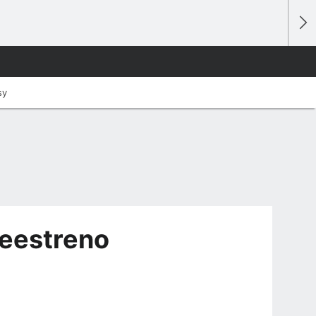
sy
reestreno