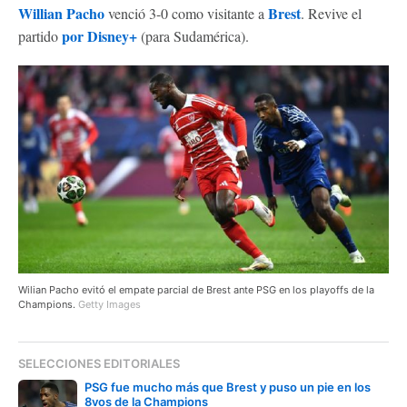
Willian Pacho
Brest
venció 3-0 como visitante a
. Revive el
por Disney+
partido
(para Sudamérica).
Wilian Pacho evitó el empate parcial de Brest ante PSG en los playoffs de la
Champions.
Getty Images
SELECCIONES EDITORIALES
PSG fue mucho más que Brest y puso un pie en los
8vos de la Champions