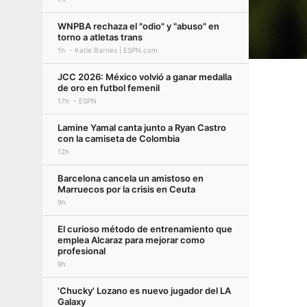
WNPBA rechaza el "odio" y "abuso" en
torno a atletas trans
1h
Katie Barnes | ESPN.com
JCC 2026: México volvió a ganar medalla
de oro en futbol femenil
17h
ESPN
Lamine Yamal canta junto a Ryan Castro
con la camiseta de Colombia
12h
Barcelona cancela un amistoso en
Marruecos por la crisis en Ceuta
9h
El curioso método de entrenamiento que
emplea Alcaraz para mejorar como
profesional
9h
'Chucky' Lozano es nuevo jugador del LA
Galaxy