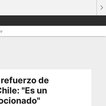
sy
 refuerzo de
hile: "Es un
mocionado"