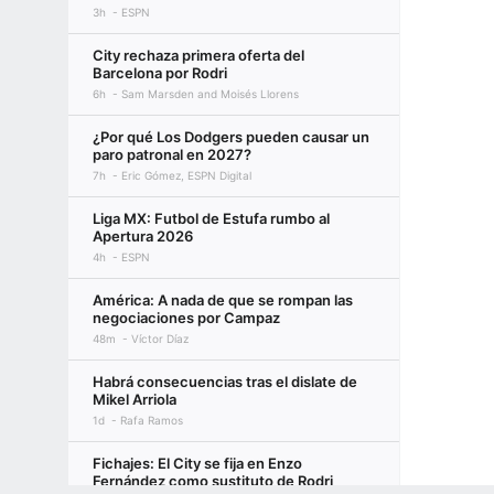
3h
ESPN
City rechaza primera oferta del
Barcelona por Rodri
6h
Sam Marsden and Moisés Llorens
¿Por qué Los Dodgers pueden causar un
paro patronal en 2027?
7h
Eric Gómez, ESPN Digital
Liga MX: Futbol de Estufa rumbo al
Apertura 2026
4h
ESPN
América: A nada de que se rompan las
negociaciones por Campaz
48m
Víctor Díaz
Habrá consecuencias tras el dislate de
Mikel Arriola
1d
Rafa Ramos
Fichajes: El City se fija en Enzo
Fernández como sustituto de Rodri