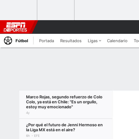
Fútbol
Portada
Resultados
Ligas
Calendario
To
Marco Rojas, segundo refuerzo de Colo
Colo, ya está en Chile: "Es un orgullo,
estoy muy emocionado"
4y
¿Por qué el futuro de Jenni Hermoso en
la Liga MX está en el aire?
6h
EFE