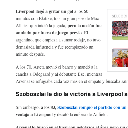
Liverpool llegó a gritar un gol
a los 60
SELECCI
minutos con Ekitike, tras un gran pase de Mac
pero la acción fue
Allister que inició la jugada,
anulada por fuera de juego previo
. El
argentino, que empieza a sumar rodaje, no tuvo
demasiada influencia y fue reemplazado un
minuto después.
A los 70, Arteta movió el banco y mandó a la
cancha a Odegaard y al debutante Eze, mientras
Arsenal se refugiaba cada vez más en el empate y buscaba salir
Szoboszlai le dio la victoria a Liverpool 
a los 83,
Szoboszlai rompió el partido con un g
Sin embargo,
ventaja a Liverpool
y desató la euforia de Anfield.
Arsenal lo buscó en el final con pelotazos al área pero sin 