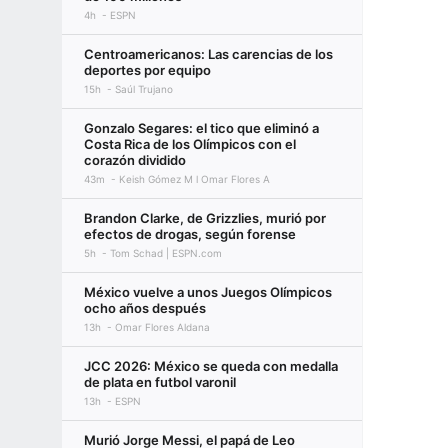
4h
ESPN
Centroamericanos: Las carencias de los
deportes por equipo
15h
Saúl Trujano
Gonzalo Segares: el tico que eliminó a
Costa Rica de los Olímpicos con el
corazón dividido
43m
Keish Gómez M l Omar Flores A
Brandon Clarke, de Grizzlies, murió por
efectos de drogas, según forense
5h
Tom Schad | ESPN.com
México vuelve a unos Juegos Olímpicos
ocho años después
13h
Omar Flores Aldana
JCC 2026: México se queda con medalla
de plata en futbol varonil
13h
ESPN
Murió Jorge Messi, el papá de Leo