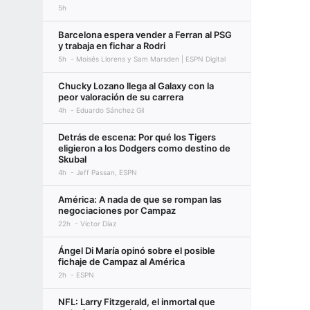
5h
Barcelona espera vender a Ferran al PSG
y trabaja en fichar a Rodri
5h
Moisés Llorens y Sam Marsden | ESPN Digital
Chucky Lozano llega al Galaxy con la
peor valoración de su carrera
4h
Eduardo Sánchez Gil
Detrás de escena: Por qué los Tigers
eligieron a los Dodgers como destino de
Skubal
4h
Jeff Passan, ESPN
América: A nada de que se rompan las
negociaciones por Campaz
22h
Víctor Díaz
Ángel Di María opinó sobre el posible
fichaje de Campaz al América
2h
ESPN
NFL: Larry Fitzgerald, el inmortal que