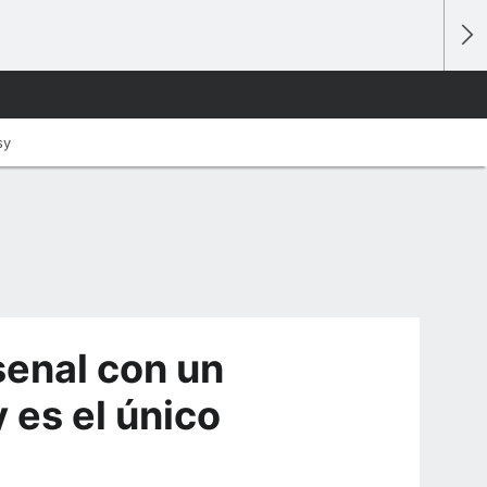
sy
senal con un
 es el único