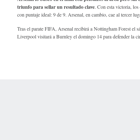
triunfo para sellar un resultado clave
. Con esta victoria, los
con puntaje ideal: 9 de 9. Arsenal, en cambio, cae al tercer lu
Tras el parate FIFA, Arsenal recibirá a Nottingham Forest el 
Liverpool visitará a Burnley el domingo 14 para defender la c
 Online Privacy Policy
Interest-Based Ads
About Nielsen Measurement
You
Corrections
7-5050 or visit gamblinghelplinema.org (MA). Call 877-8-HOPENY/text HOPE
es. (18+ DC/KY/NH/PR/WY). Void in ONT. Eligibility restrictions apply. Terms: 
wager tax may apply in IL.
Copyright: © 2026 ESPN Enterprises, LLC. All rights reserved.