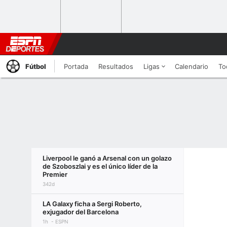
Fútbol
Portada
Resultados
Ligas
Calendario
To
Liverpool le ganó a Arsenal con un golazo
de Szoboszlai y es el único líder de la
Premier
342d
LA Galaxy ficha a Sergi Roberto,
exjugador del Barcelona
1h
ESPN