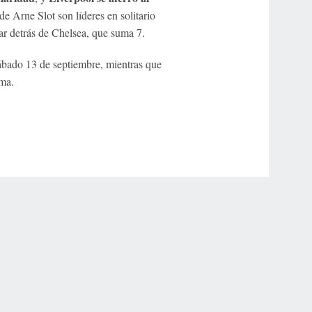
 de Arne Slot son líderes en solitario
gar detrás de Chelsea, que suma 7.
sábado 13 de septiembre, mientras que
ima.
r Privacy Choices
Contact Us
Disney Ad Sales Site
Work for ESPN
NY (467369) (NY). Call 888-789-7777/visit ccpg.org (CT), or visit
draftkings.com/sportsbook. On behalf of Boot Hill Casino (KS). Pass-thru of per