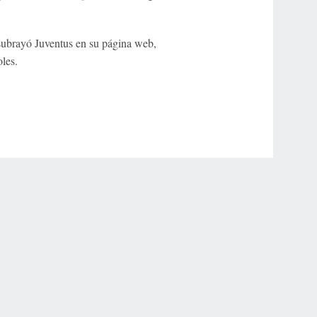
ubrayó Juventus en su página web,
les.
r Privacy Choices
Contact Us
Disney Ad Sales Site
Work for ESPN
NY (467369) (NY). Call 888-789-7777/visit ccpg.org (CT), or visit
draftkings.com/sportsbook. On behalf of Boot Hill Casino (KS). Pass-thru of per