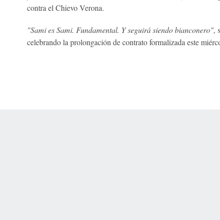
contra el Chievo Verona.
"Sami es Sami. Fundamental. Y seguirá siendo bianconero",
s
celebrando la prolongación de contrato formalizada este miérco
 Online Privacy Policy
Interest-Based Ads
About Nielsen Measurement
You
Corrections
7-5050 or visit gamblinghelplinema.org (MA). Call 877-8-HOPENY/text HOPE
es. (18+ DC/KY/NH/PR/WY). Void in ONT. Eligibility restrictions apply. Terms: 
wager tax may apply in IL.
Copyright: © 2026 ESPN Enterprises, LLC. All rights reserved.