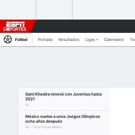
Fútbol
Portada
Resultados
Ligas
Calendario
To
Sami Khedira renovó con Juventus hasta
2021
8y
México vuelve a unos Juegos Olímpicos
ocho años después
5h
Omar Flores Aldana