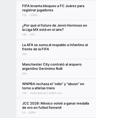
FIFA levanta bloqueo a FC Juárez para
registrar jugadores
12h
ESPN
¿Por qué el futuro de Jenni Hermoso en
la Liga MX está en el aire?
19h
EFE
La AFA se suma al respaldo a Infantino al
frente de la FIFA
20h
Manchester City contrató al arquero
argentino Gerónimo Rulli
20h
WNPBA rechaza el "odio" y "abuso" en
torno a atletas trans
15h
Katie Barnes | ESPN.com
JCC 2026: México volvió a ganar medalla
de oro en futbol femenil
1d
ESPN