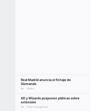
Real Madrid anuncia el fichaje de
Diomande
8h
Rodra
AD y Wizards posponen pláticas sobre
extensión
2h
Ohm Youngmisuk