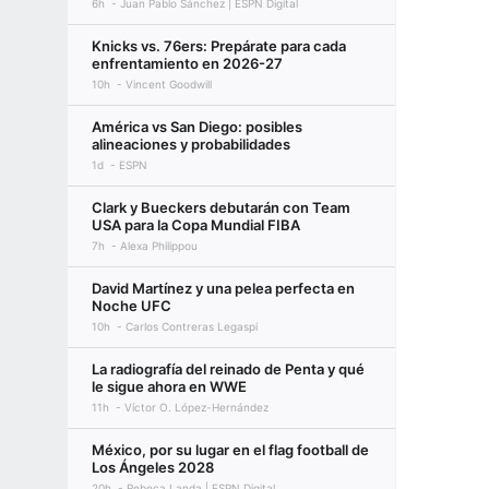
6h
Juan Pablo Sánchez | ESPN Digital
Knicks vs. 76ers: Prepárate para cada
enfrentamiento en 2026-27
10h
Vincent Goodwill
América vs San Diego: posibles
alineaciones y probabilidades
1d
ESPN
Clark y Bueckers debutarán con Team
USA para la Copa Mundial FIBA
7h
Alexa Philippou
David Martínez y una pelea perfecta en
Noche UFC
10h
Carlos Contreras Legaspi
La radiografía del reinado de Penta y qué
le sigue ahora en WWE
11h
Víctor O. López-Hernández
México, por su lugar en el flag football de
Los Ángeles 2028
20h
Rebeca Landa | ESPN Digital