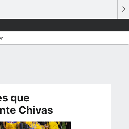
sy
es que
nte Chivas