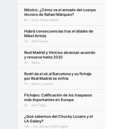
México: ¿Cómo va el armado del cuerpo
técnico de Rafael Márquez?
8h
Omar Flores Aldana
Habrá consecuencias tras el dislate de
Mikel Arriola
7h
Rafa Ramos
Real Madrid y Vinícius alcanzan acuerdo
y renueva hasta 2032
5h
Rodra
Rodri da el ok al Barcelona y su fichaje
por Real Madrid se enfría
7h
Rodra y Llorens
Fichajes: Calificación de los traspasos
más importantes en Europa
9h
Sam Tighe
¿Qué sabemos del Chucky Lozano y el
LA Galaxy?
10h
Eric Gómez | ESPN Digital