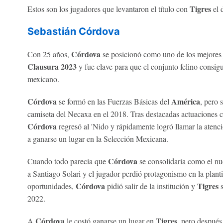
Tigres
Estos son los jugadores que levantaron el título con
el 
Sebastián Córdova
Córdova
Con 25 años,
se posicionó como uno de los mejores
Clausura 2023
y fue clave para que el conjunto felino consigui
mexicano.
Córdova
América
se formó en las Fuerzas Básicas del
, pero 
camiseta del Necaxa en el 2018. Tras destacadas actuaciones c
Córdova
regresó al 'Nido y rápidamente logró llamar la atenció
a ganarse un lugar en la Selección Mexicana.
Córdova
Cuando todo parecía que
se consolidaría como el nu
a Santiago Solari y el jugador perdió protagonismo en la plantill
Córdova
Tigres
oportunidades,
pidió salir de la institución y
s
2022.
Córdova
Tigres
A
le costó ganarse un lugar en
, pero después