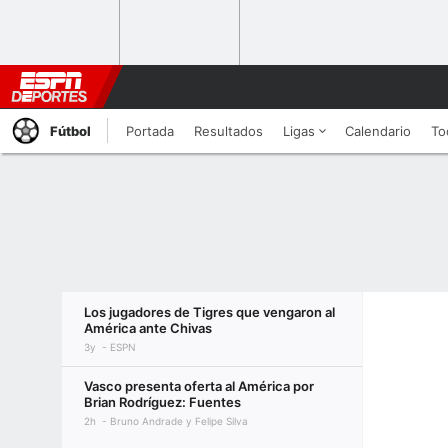
Fútbol
Portada
Resultados
Ligas
Calendario
To
Los jugadores de Tigres que vengaron al
América ante Chivas
3y
ESPN
Vasco presenta oferta al América por
Brian Rodríguez: Fuentes
2h
Bruno Andrade y Felipe Silva