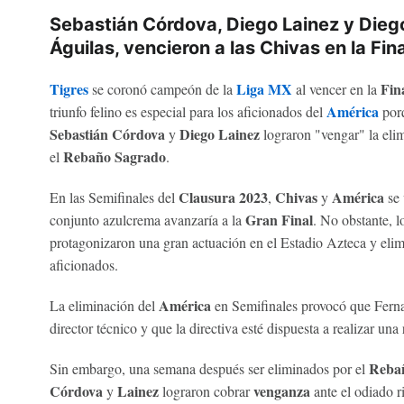
Sebastián Córdova, Diego Lainez y Dieg
Águilas, vencieron a las Chivas en la Fi
Tigres
Liga MX
Fin
se coronó campeón de la
al vencer en la
América
triunfo felino es especial para los aficionados del
por
Sebastián Córdova
Diego Lainez
y
lograron "vengar" la elim
Rebaño Sagrado
el
.
Clausura 2023
Chivas
América
En las Semifinales del
,
y
se 
Gran Final
conjunto azulcrema avanzaría a la
. No obstante, l
protagonizaron una gran actuación en el Estadio Azteca y elim
aficionados.
América
La eliminación del
en Semifinales provocó que Fern
director técnico y que la directiva esté dispuesta a realizar una
Reba
Sin embargo, una semana después ser eliminados por el
Córdova
Lainez
venganza
y
lograron cobrar
ante el odiado r