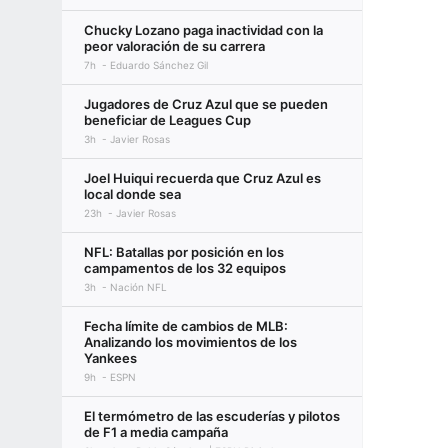
Chucky Lozano paga inactividad con la
peor valoración de su carrera
7h
Eduardo Sánchez Gil
Jugadores de Cruz Azul que se pueden
beneficiar de Leagues Cup
3h
Javier Rosas
Joel Huiqui recuerda que Cruz Azul es
local donde sea
23h
Javier Rosas
NFL: Batallas por posición en los
campamentos de los 32 equipos
3h
Nación NFL
Fecha límite de cambios de MLB:
Analizando los movimientos de los
Yankees
9h
ESPN
El termómetro de las escuderías y pilotos
de F1 a media campaña