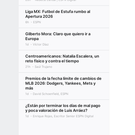
Liga MX: Futbol de Estufa rumbo al
Apertura 2026
6h
ESPN
Gilberto Mora: Claro que quiero ir a
Europa
1d
Víctor Díaz
Centroamericanos: Natalia Escalera, un
reto físico y contra el tiempo
21h
Saúl Trujano
Premios de la fecha límite de cambios de
MLB 2026: Dodgers, Yankees, Mets y
más
1d
David Schoenfield, ESPN
¿Están por terminar los días de mal pago
y poca valoración de Luis Arráez?
1d
Enrique Rojas, Escritor Senior ESPN Digital