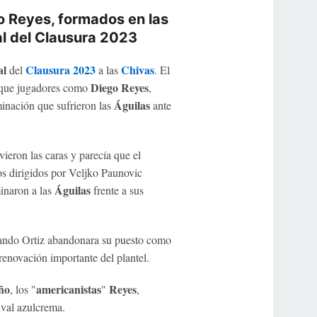
o Reyes, formados en las
nal del Clausura 2023
al
Clausura 2023
Chivas
del
a las
. El
Diego Reyes
que jugadores como
,
Águilas
inación que sufrieron las
ante
vieron las caras y parecía que el
os dirigidos por Veljko Paunovic
Águilas
inaron a las
frente a sus
ando Ortiz abandonara su puesto como
 renovación importante del plantel.
ño
americanistas
Reyes
, los "
"
,
ival azulcrema.