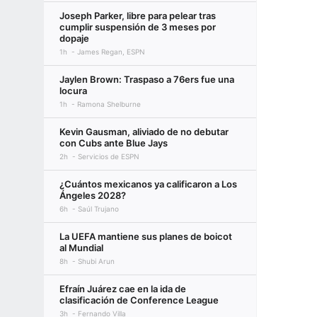
Joseph Parker, libre para pelear tras
cumplir suspensión de 3 meses por
dopaje
1h
James Regan, ESPN
Jaylen Brown: Traspaso a 76ers fue una
locura
1h
Ramona Shelburne
Kevin Gausman, aliviado de no debutar
con Cubs ante Blue Jays
2h
Servicios de ESPN
¿Cuántos mexicanos ya calificaron a Los
Ángeles 2028?
6h
Saúl Trujano
La UEFA mantiene sus planes de boicot
al Mundial
8h
Shubi Arun
Efraín Juárez cae en la ida de
clasificación de Conference League
3h
Fernando Villa