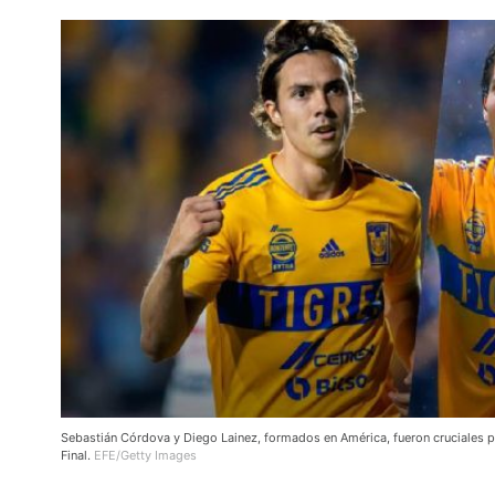
Sebastián Córdova y Diego Lainez, formados en América, fueron cruciales pa
Final.
EFE/Getty Images