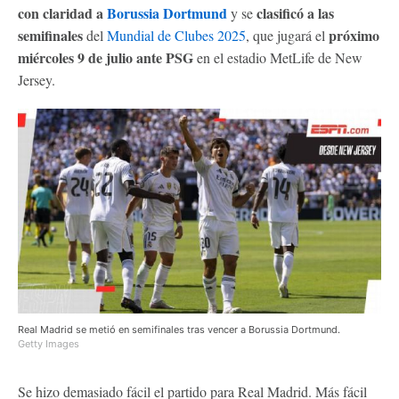
con claridad a
Borussia Dortmund
clasificó a las
y se
semifinales
próximo
del
Mundial de Clubes 2025
, que jugará el
miércoles 9 de julio ante PSG
en el estadio MetLife de New
Jersey.
Real Madrid se metió en semifinales tras vencer a Borussia Dortmund.
Getty Images
Se hizo demasiado fácil el partido para Real Madrid. Más fácil