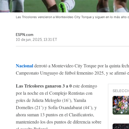
Las Tricolores vencieron a Montevideo City Torque y siguen en lo más alto d
ESPN.com
10 de jun, 2025, 13:31 ET
Nacional
derrotó a Montevideo City Torque por la quinta fec
Campeonato Uruguayo de fútbol femenino 2025, y se afirmó en 
Las Tricolores ganaron 3 a 0
este domingo
SELECCI
por la noche en el Complejo Rentistas con
goles de Julieta Melogño (16’), Yamila
Dornelles (21’) y Sofía Oxandabarat (44’), y
ahora suman 13 puntos en el Clasificatorio,
manteniendo los dos puntos de diferencia sobre
el escolta Peñarol.