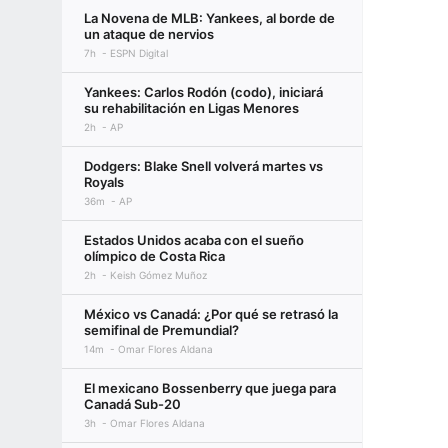
La Novena de MLB: Yankees, al borde de
un ataque de nervios
7h
ESPN Digital
Yankees: Carlos Rodón (codo), iniciará
su rehabilitación en Ligas Menores
2h
AP
Dodgers: Blake Snell volverá martes vs
Royals
36m
AP
Estados Unidos acaba con el sueño
olímpico de Costa Rica
2h
Keish Gómez Muñoz
México vs Canadá: ¿Por qué se retrasó la
semifinal de Premundial?
14m
Omar Flores Aldana
El mexicano Bossenberry que juega para
Canadá Sub-20
3h
Omar Flores Aldana