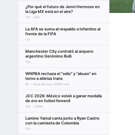
¿Por qué el futuro de Jenni Hermoso en
la Liga MX está en el aire?
11h
EFE
La AFA se suma al respaldo a Infantino al
frente de la FIFA
11h
Manchester City contrató al arquero
argentino Gerónimo Rulli
12h
WNPBA rechaza el "odio" y "abuso" en
torno a atletas trans
6h
Katie Barnes | ESPN.com
JCC 2026: México volvió a ganar medalla
de oro en futbol femenil
22h
ESPN
Lamine Yamal canta junto a Ryan Castro
con la camiseta de Colombia
17h