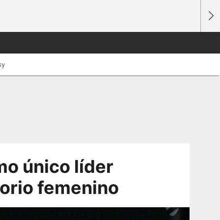
sy
o único líder
torio femenino