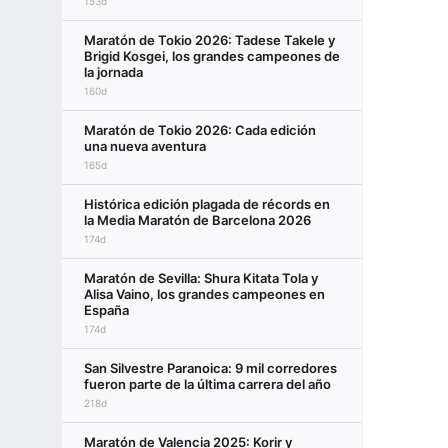
153d
Maratón de Tokio 2026: Tadese Takele y
Brigid Kosgei, los grandes campeones de
la jornada
160d
Maratón de Tokio 2026: Cada edición
una nueva aventura
165d
Histórica edición plagada de récords en
la Media Maratón de Barcelona 2026
174d
Maratón de Sevilla: Shura Kitata Tola y
Alisa Vaino, los grandes campeones en
España
174d
San Silvestre Paranoica: 9 mil corredores
fueron parte de la última carrera del año
218d
Maratón de Valencia 2025: Korir y