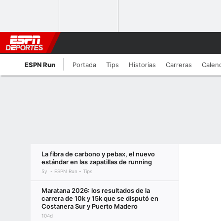
ESPN Run
Portada
Tips
Historias
Carreras
Calen
La fibra de carbono y pebax, el nuevo
estándar en las zapatillas de running
5y
ESPN Run - Tips
Maratana 2026: los resultados de la
carrera de 10k y 15k que se disputó en
Costanera Sur y Puerto Madero
104d