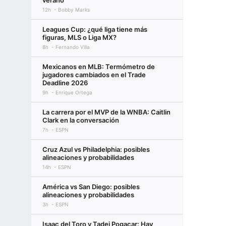
verano
12h
Bobby Marks
Leagues Cup: ¿qué liga tiene más
figuras, MLS o Liga MX?
8h
Fernando Villa
Mexicanos en MLB: Termómetro de
jugadores cambiados en el Trade
Deadline 2026
9h
Enrique Ortega
La carrera por el MVP de la WNBA: Caitlin
Clark en la conversación
7h
ESPN
Cruz Azul vs Philadelphia: posibles
alineaciones y probabilidades
14h
ESPN
América vs San Diego: posibles
alineaciones y probabilidades
3h
ESPN
Isaac del Toro y Tadej Pogacar: Hay