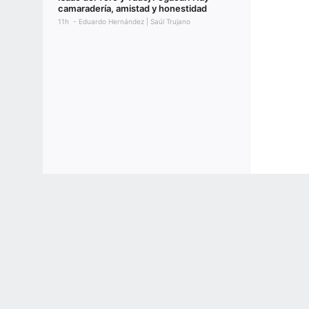
camaradería, amistad y honestidad
11h
Eduardo Hernández | Saúl Trujano
Terms of Use
Privacy Policy
Your US State Privacy Rights
Children's
GAMBLING PROBLEM? CALL 1-800-GAMBLER or 1-800-MY-RESET, (800) 32
www.mdgamblinghelp.org (MD), 1-800-981-0023 (PR). 21+ and present in most stat