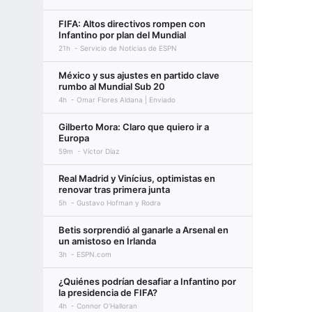
FIFA: Altos directivos rompen con
Infantino por plan del Mundial
21h
Servicio de Noticias de ESPN
México y sus ajustes en partido clave
rumbo al Mundial Sub 20
4h
Omar Flores Aldana | Enviado
Gilberto Mora: Claro que quiero ir a
Europa
59m
Víctor Díaz
Real Madrid y Vinícius, optimistas en
renovar tras primera junta
5h
Gustavo Hofman y Rodra
Betis sorprendió al ganarle a Arsenal en
un amistoso en Irlanda
3h
ESPN.com
¿Quiénes podrían desafiar a Infantino por
la presidencia de FIFA?
4h
Connor O'Halloran