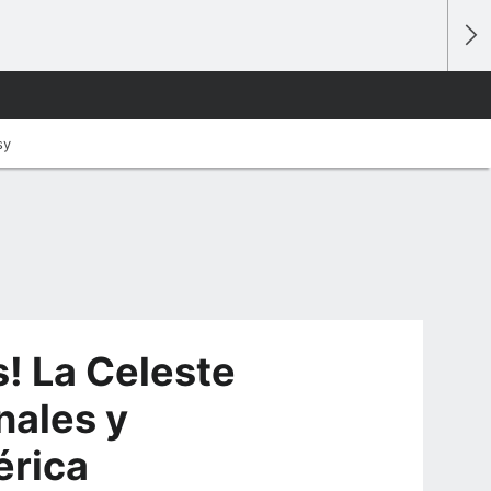
sy
! La Celeste
nales y
érica