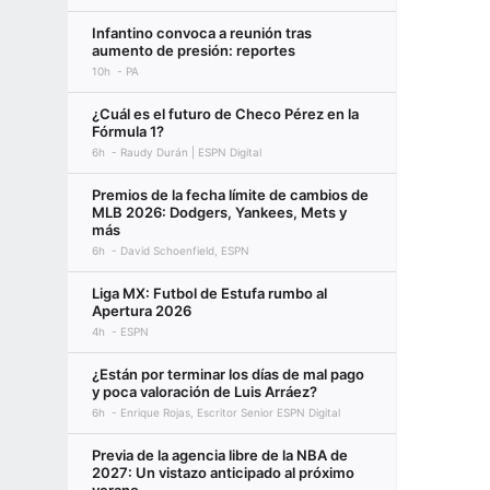
Infantino convoca a reunión tras
aumento de presión: reportes
10h
PA
¿Cuál es el futuro de Checo Pérez en la
Fórmula 1?
6h
Raudy Durán | ESPN Digital
Premios de la fecha límite de cambios de
MLB 2026: Dodgers, Yankees, Mets y
más
6h
David Schoenfield, ESPN
Liga MX: Futbol de Estufa rumbo al
Apertura 2026
4h
ESPN
¿Están por terminar los días de mal pago
y poca valoración de Luis Arráez?
6h
Enrique Rojas, Escritor Senior ESPN Digital
Previa de la agencia libre de la NBA de
2027: Un vistazo anticipado al próximo