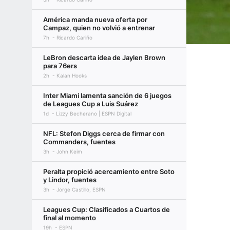
América manda nueva oferta por
Campaz, quien no volvió a entrenar
7h
Ricardo Cariño
LeBron descarta idea de Jaylen Brown
para 76ers
2h
Kalan Hooks
Inter Miami lamenta sanción de 6 juegos
de Leagues Cup a Luis Suárez
1d
Lizzy Becherano | ESPN Digital
NFL: Stefon Diggs cerca de firmar con
Commanders, fuentes
3h
John Keim
Peralta propició acercamiento entre Soto
y Lindor, fuentes
3h
Jorge Castillo, ESPN
Leagues Cup: Clasificados a Cuartos de
final al momento
19h
ESPN