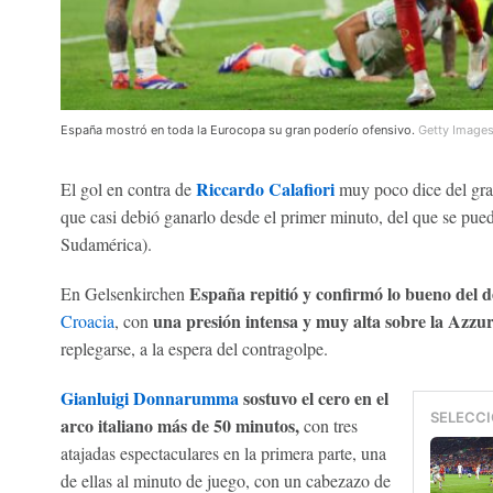
España mostró en toda la Eurocopa su gran poderío ofensivo.
Getty Image
Riccardo Calafiori
El gol en contra de
muy poco dice del gra
que casi debió ganarlo desde el primer minuto, del que se pue
Sudamérica).
España repitió y confirmó lo bueno del d
En Gelsenkirchen
una presión intensa y muy alta sobre la Azzu
Croacia
, con
replegarse, a la espera del contragolpe.
Gianluigi Donnarumma
sostuvo el cero en el
SELECCI
arco italiano más de 50 minutos,
con tres
atajadas espectaculares en la primera parte, una
de ellas al minuto de juego, con un cabezazo de