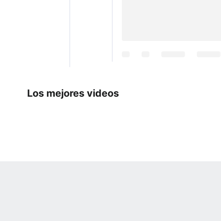
Los mejores videos
 Online Privacy Policy
Interest-Based Ads
About Nielsen Measurement
You
Corrections
7-5050 or visit gamblinghelplinema.org (MA). Call 877-8-HOPENY/text HOPE
es. (18+ DC/KY/NH/PR/WY). Void in ONT. Eligibility restrictions apply. Terms: 
wager tax may apply in IL.
Copyright: © 2026 ESPN Enterprises, LLC. All rights reserved.