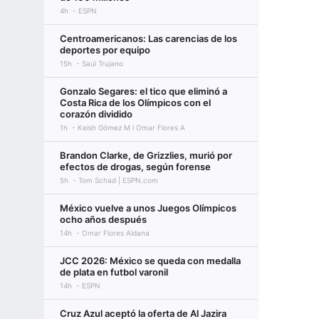
4h
ESPN
Centroamericanos: Las carencias de los
deportes por equipo
15h
Saúl Trujano
Gonzalo Segares: el tico que eliminó a
Costa Rica de los Olímpicos con el
corazón dividido
1h
Keish Gómez M l Omar Flores A
Brandon Clarke, de Grizzlies, murió por
efectos de drogas, según forense
5h
Tom Schad | ESPN.com
México vuelve a unos Juegos Olímpicos
ocho años después
14h
Omar Flores Aldana
JCC 2026: México se queda con medalla
de plata en futbol varonil
14h
ESPN
Cruz Azul aceptó la oferta de Al Jazira