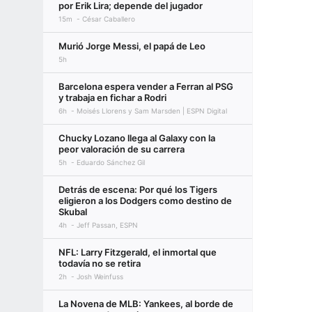
por Erik Lira; depende del jugador
15m
César Caballero
Murió Jorge Messi, el papá de Leo
5h
Barcelona espera vender a Ferran al PSG
y trabaja en fichar a Rodri
6h
Moisés Llorens y Sam Marsden | ESPN Digital
Chucky Lozano llega al Galaxy con la
peor valoración de su carrera
5h
Eduardo Sánchez Gil
Detrás de escena: Por qué los Tigers
eligieron a los Dodgers como destino de
Skubal
4h
Jeff Passan, ESPN
NFL: Larry Fitzgerald, el inmortal que
todavía no se retira
2h
Josh Weinfuss
La Novena de MLB: Yankees, al borde de