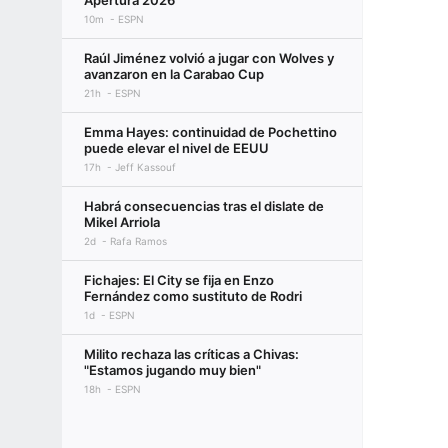
Apertura 2026
10m
ESPN
Raúl Jiménez volvió a jugar con Wolves y
avanzaron en la Carabao Cup
21h
ESPN
Emma Hayes: continuidad de Pochettino
puede elevar el nivel de EEUU
17h
Jeff Kassouf
Habrá consecuencias tras el dislate de
Mikel Arriola
2d
Rafa Ramos
Fichajes: El City se fija en Enzo
Fernández como sustituto de Rodri
1d
ESPN
Milito rechaza las críticas a Chivas:
"Estamos jugando muy bien"
18h
ESPN