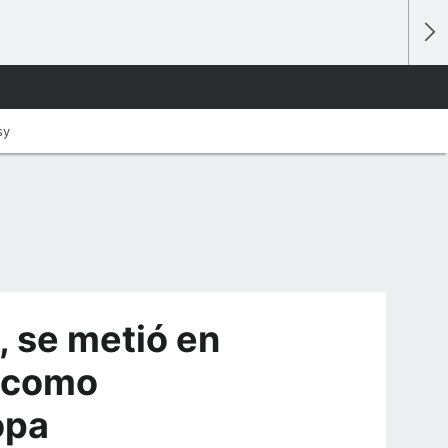
sy
, se metió en
ó como
opa