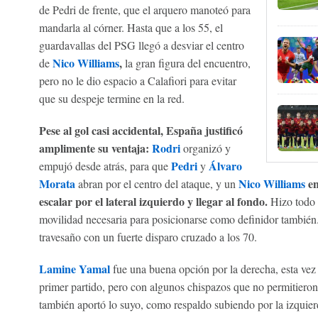
de Pedri de frente, que el arquero manoteó para
mandarla al córner. Hasta que a los 55, el
guardavallas del PSG llegó a desviar el centro
Nico Williams
,
de
la gran figura del encuentro,
pero no le dio espacio a Calafiori para evitar
que su despeje termine en la red.
Pese al gol casi accidental, España justificó
amplimente su ventaja:
Rodri
organizó y
Pedri
Álvaro
empujó desde atrás, para que
y
Morata
Nico Williams
en
abran por el centro del ataque, y un
escalar por el lateral izquierdo y llegar al fondo.
Hizo todo 
movilidad necesaria para posicionarse como definidor también. 
travesaño con un fuerte disparo cruzado a los 70.
Lamine Yamal
fue una buena opción por la derecha, esta vez
primer partido, pero con algunos chispazos que no permitieron
también aportó lo suyo, como respaldo subiendo por la izquie