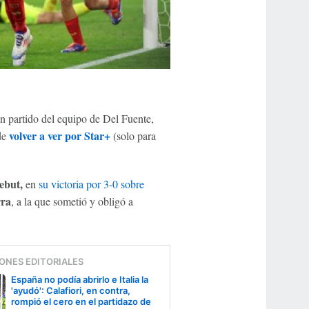
s
n partido del equipo de Del Fuente,
volver a ver por Star+
de
(solo para
ebut,
en
su victoria por 3-0 sobre
rra
, a la que sometió y obligó a
ONES EDITORIALES
España no podía abrirlo e Italia la
'ayudó': Calafiori, en contra,
rompió el cero en el partidazo de