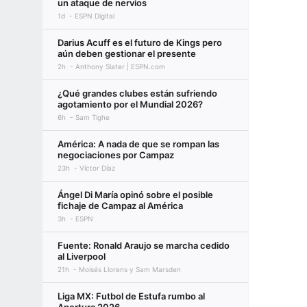
un ataque de nervios
1d
ESPN Digital
Darius Acuff es el futuro de Kings pero
aún deben gestionar el presente
2h
Anthony Slater | ESPN.com
¿Qué grandes clubes están sufriendo
agotamiento por el Mundial 2026?
6h
Sam Tighe
América: A nada de que se rompan las
negociaciones por Campaz
23h
Víctor Díaz
Ángel Di María opinó sobre el posible
fichaje de Campaz al América
3h
ESPN
Fuente: Ronald Araujo se marcha cedido
al Liverpool
21h
Moisés Llorens y Sam Marsden
Liga MX: Futbol de Estufa rumbo al