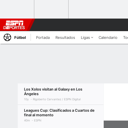
Fútbol
Portada
Resultados
Ligas
Calendario
To
Los Xolos visitan al Galaxy en Los
Ángeles
10y
Rigoberto Cervantez / ESPN Digital
Leagues Cup: Clasificados a Cuartos de
final al momento
40m
ESPN