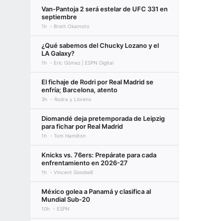
Van-Pantoja 2 será estelar de UFC 331 en
septiembre
1h
Brett Okamoto
¿Qué sabemos del Chucky Lozano y el
LA Galaxy?
1h
Eric Gómez | ESPN Digital
El fichaje de Rodri por Real Madrid se
enfría; Barcelona, atento
3h
Rodra y Llorens
Diomandé deja pretemporada de Leipzig
para fichar por Real Madrid
1h
Tom Hamilton
Knicks vs. 76ers: Prepárate para cada
enfrentamiento en 2026-27
1h
Vincent Goodwill
México golea a Panamá y clasifica al
Mundial Sub-20
10h
ESPN