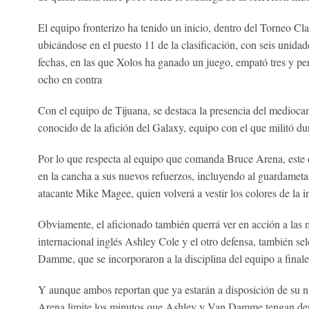
El equipo fronterizo ha tenido un inicio, dentro del Torneo Cla
ubicándose en el puesto 11 de la clasificación, con seis unida
fechas, en las que Xolos ha ganado un juego, empató tres y per
ocho en contra
Con el equipo de Tijuana, se destaca la presencia del medioca
conocido de la afición del Galaxy, equipo con el que militó dur
Por lo que respecta al equipo que comanda Bruce Arena, este d
en la cancha a sus nuevos refuerzos, incluyendo al guardamet
atacante Mike Magee, quien volverá a vestir los colores de la in
Obviamente, el aficionado también querrá ver en acción a las m
internacional inglés Ashley Cole y el otro defensa, también se
Damme, que se incorporaron a la disciplina del equipo a final
Y aunque ambos reportan que ya estarán a disposición de su nu
Arena limite los minutos que Ashley y Van Damme tengan den