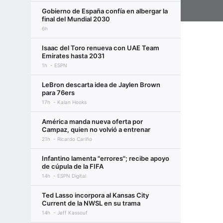
Gobierno de España confía en albergar la
final del Mundial 2030
6h
Isaac del Toro renueva con UAE Team
Emirates hasta 2031
1h
ESPN
LeBron descarta idea de Jaylen Brown
para 76ers
17h
Kalan Hooks
América manda nueva oferta por
Campaz, quien no volvió a entrenar
21h
Ricardo Cariño
Infantino lamenta "errores"; recibe apoyo
de cúpula de la FIFA
14h
ESPN Digital
Ted Lasso incorpora al Kansas City
Current de la NWSL en su trama
14h
Jeff Kassouf