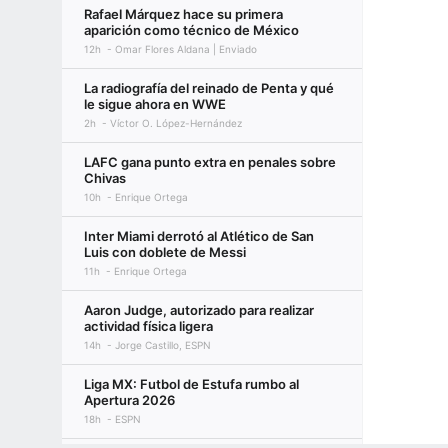
Rafael Márquez hace su primera
aparición como técnico de México
12h
Omar Flores Aldana | Enviado
La radiografía del reinado de Penta y qué
le sigue ahora en WWE
2h
Víctor O. López-Hernández
LAFC gana punto extra en penales sobre
Chivas
10h
Enrique Ortega
Inter Miami derrotó al Atlético de San
Luis con doblete de Messi
11h
Enrique Ortega
Aaron Judge, autorizado para realizar
actividad física ligera
14h
Jorge Castillo, ESPN
Liga MX: Futbol de Estufa rumbo al
Apertura 2026
18h
ESPN