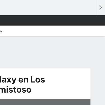
sy
alaxy en Los
amistoso