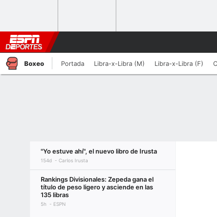
Boxeo
Portada
Libra-x-Libra (M)
Libra-x-Libra (F)
C
"Yo estuve ahí", el nuevo libro de Irusta
154d
Carlos Irusta
Rankings Divisionales: Zepeda gana el
título de peso ligero y asciende en las
135 libras
5h
ESPN