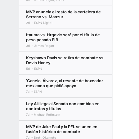
MVP anuncia el resto de la cartelera de
Serrano vs. Manzur
2d
ESPN Digital
Itauma vs. Hrgovic será por el título de
peso pesado FIB
3d
James Regan
Keyshawn Davis se retira de combate vs
Devin Haney
5d
ESPN
'Canelo' Álvarez, al rescate de boxeador
mexicano que pidió apoyo
7d
ESPN
Ley Ali llega al Senado con cambios en
contratos y títulos
7d
Michael Rothstein
MVP de Jake Paul y la PFL se unen en
fusión histórica de combate
7d
Brett Okamoto