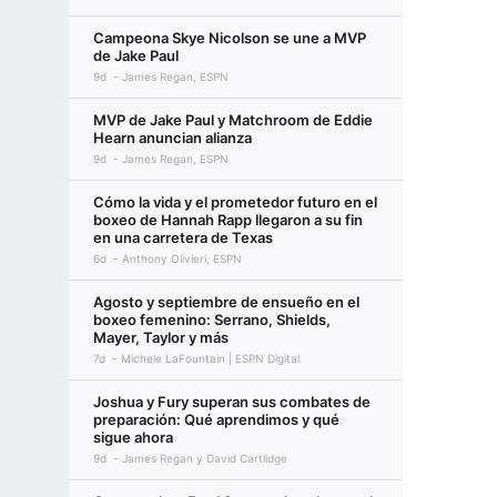
Campeona Skye Nicolson se une a MVP
de Jake Paul
9d
James Regan, ESPN
MVP de Jake Paul y Matchroom de Eddie
Hearn anuncian alianza
9d
James Regan, ESPN
Cómo la vida y el prometedor futuro en el
boxeo de Hannah Rapp llegaron a su fin
en una carretera de Texas
6d
Anthony Olivieri, ESPN
Agosto y septiembre de ensueño en el
boxeo femenino: Serrano, Shields,
Mayer, Taylor y más
7d
Michele LaFountain | ESPN Digital
Joshua y Fury superan sus combates de
preparación: Qué aprendimos y qué
sigue ahora
9d
James Regan y David Cartlidge