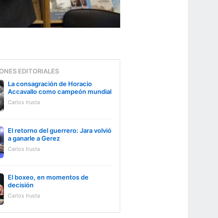
ONES EDITORIALES
La consagración de Horacio
Accavallo como campeón mundial
Carlos Irusta
El retorno del guerrero: Jara volvió
a ganarle a Gerez
Carlos Irusta
El boxeo, en momentos de
decisión
Carlos Irusta