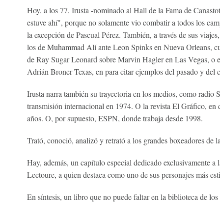
Hoy, a los 77, Irusta -nominado al Hall de la Fama de Canastot
estuve ahí", porque no solamente vio combatir a todos los ca
la excepción de Pascual Pérez. También, a través de sus viaje
los de Muhammad Alí ante Leon Spinks en Nueva Orleans, cua
de Ray Sugar Leonard sobre Marvin Hagler en Las Vegas, o el
Adrián Broner Texas, en para citar ejemplos del pasado y del c
Irusta narra también su trayectoria en los medios, como radio 
transmisión internacional en 1974. O la revista El Gráfico, e
años. O, por supuesto, ESPN, donde trabaja desde 1998.
Trató, conoció, analizó y retrató a los grandes boxeadores de la
Hay, además, un capítulo especial dedicado exclusivamente a l
Lectoure, a quien destaca como uno de sus personajes más est
En síntesis, un libro que no puede faltar en la biblioteca de lo