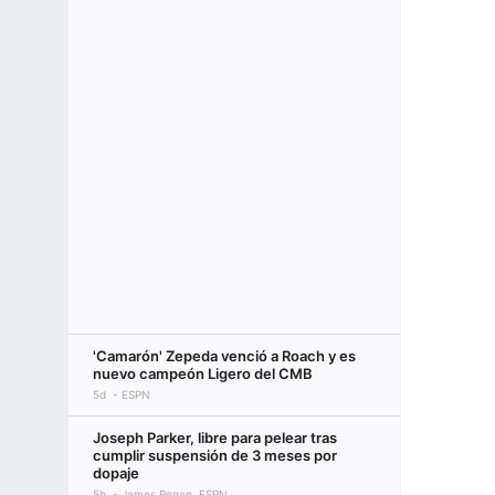
'Camarón' Zepeda venció a Roach y es
nuevo campeón Ligero del CMB
5d
ESPN
Joseph Parker, libre para pelear tras
cumplir suspensión de 3 meses por
dopaje
5h
James Regan, ESPN