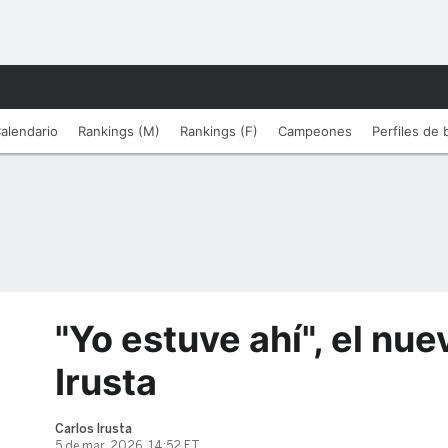
alendario
Rankings (M)
Rankings (F)
Campeones
Perfiles de
"Yo estuve ahí", el nue
Irusta
Carlos Irusta
5 de mar, 2026, 14:52 ET