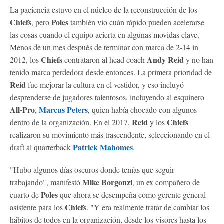
La paciencia estuvo en el núcleo de la reconstrucción de los
Chiefs
Poles
, pero
también vio cuán rápido pueden acelerarse
las cosas cuando el equipo acierta en algunas movidas clave.
Menos de un mes después de terminar con marca de 2-14 in
Chiefs
Andy Reid
2012, los
contrataron al head coach
y no han
tenido marca perdedora desde entonces. La primera prioridad de
Reid
fue mejorar la cultura en el vestidor, y eso incluyó
desprenderse de jugadores talentosos, incluyendo al esquinero
All-Pro
Marcus Peters
,
, quien había chocado con algunos
Reid
Chiefs
dentro de la organización. En el 2017,
y los
realizaron su movimiento más trascendente, seleccionando en el
Patrick Mahomes
draft al quarterback
.
"Hubo algunos días oscuros donde tenías que seguir
Mike Borgonzi
trabajando", manifestó
, un ex compañero de
Poles
cuarto de
que ahora se desempeña como gerente general
Chiefs
asistente para los
. "Y era realmente tratar de cambiar los
hábitos de todos en la organización, desde los visores hasta los