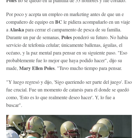
Poles
no se quedó en la plantilla de 53 hombres y fue cortado.
Por poco y acepta un empleo en marketing antes de que un e
BC
compañero de equipo en
le pidiera acompañarlo en un viaje
Alaska
a
para cerrar el campamento de pesca de su familia.
Poles
Durante un par de semanas,
ponderó su futuro. No había
servicio de telefonía celular; únicamente ballenas, águilas, el
océano, y la paz mental para pensar en su siguiente paso. "Eso
probablemente fue lo mejor que haya podido hacer", dijo su
Mary Ellen
Poles
made,
. "Tuvo mucho tiempo para pensar.
"Y luego regresó y dijo, 'Sigo queriendo ser parte del juego'. Eso
fue crucial. Fue un momento de catarsis para él donde se quedó
como, 'Esto es lo que realmente deseo hacer'. Y, lo fue a
buscar".