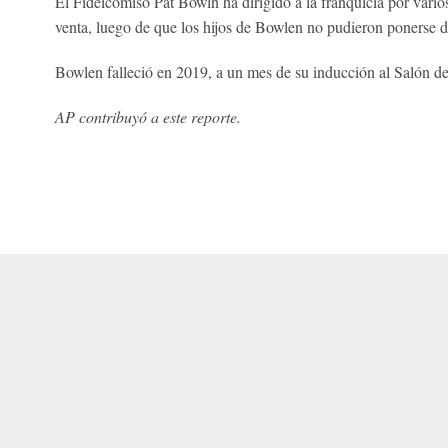
El Fideicomiso Pat Bowln ha dirigido a la franquicia por vario
venta, luego de que los hijos de Bowlen no pudieron ponerse d
Bowlen falleció en 2019, a un mes de su inducción al Salón de
AP contribuyó a este reporte.
 Online Privacy Policy
Interest-Based Ads
About Nielsen Measurement
You
Corrections
7-5050 or visit gamblinghelplinema.org (MA). Call 877-8-HOPENY/text HOPE
es. (18+ DC/KY/NH/PR/WY). Void in ONT. Eligibility restrictions apply. Terms: 
wager tax may apply in IL.
Copyright: © 2026 ESPN Enterprises, LLC. All rights reserved.