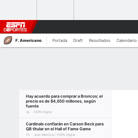
F. Americano
Portada
Draft
Resultados
Calendario
Hay acuerdo para comprar a Broncos; el
precio es de $4,650 millones, según
fuente
4y
ESPN Digital
Cardinals confiarán en Carson Beck para
QB titular en el Hall of Fame Game
7h
Josh Weinfuss | ESPN Digital