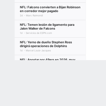
NFL: Falcons convierten a Bijan Robinson
en corredor mejor pagado
2d
Marc Raimondi
NFL: Temen lesión de ligamento para
Jalon Walker de Falcons
1d
Servicios de ESPN.com
NFL: Yerno de dueño Stephen Ross
dirigirá operaciones de Dolphins
1d
Marcel Louis-Jacques
NFL: Apostar por 49ers en 2026, muy
poco margen de error
Terms of Use
Privacy Policy
Your US State Privacy Rights
Children's
2d
ESPN
GAMBLING PROBLEM? CALL 1-800-GAMBLER or 1-800-MY-RESET, (800) 32
Apostar por Seahawks en 2026,
www.mdgamblinghelp.org (MD), 1-800-981-0023 (PR). 21+ and present in most stat
¿repetirán como campeones?
2d
ESPN
Apostar por Rams en 2026, el único
objetivo es el Super Bowl
2d
ESPN