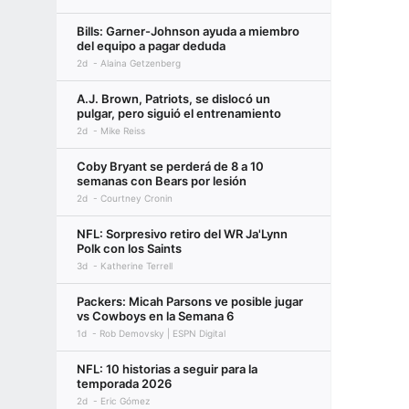
Bills: Garner-Johnson ayuda a miembro
del equipo a pagar deduda
2d
Alaina Getzenberg
A.J. Brown, Patriots, se dislocó un
pulgar, pero siguió el entrenamiento
2d
Mike Reiss
Coby Bryant se perderá de 8 a 10
semanas con Bears por lesión
2d
Courtney Cronin
NFL: Sorpresivo retiro del WR Ja'Lynn
Polk con los Saints
3d
Katherine Terrell
Packers: Micah Parsons ve posible jugar
vs Cowboys en la Semana 6
1d
Rob Demovsky | ESPN Digital
NFL: 10 historias a seguir para la
temporada 2026
2d
Eric Gómez