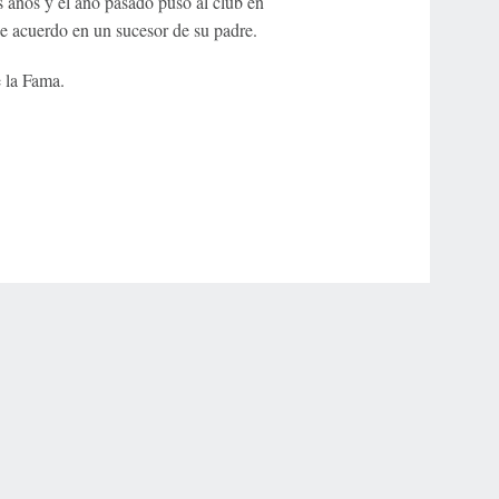
s años y el año pasado puso al club en
e acuerdo en un sucesor de su padre.
 la Fama.
r Privacy Choices
Contact Us
Disney Ad Sales Site
Work for ESPN
NY (467369) (NY). Call 888-789-7777/visit ccpg.org (CT), or visit
draftkings.com/sportsbook. On behalf of Boot Hill Casino (KS). Pass-thru of per