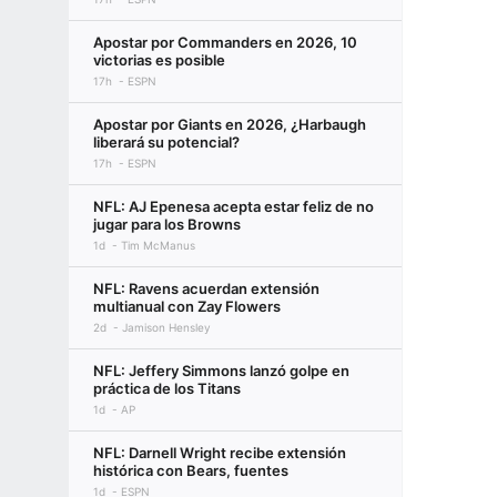
Apostar por Commanders en 2026, 10
victorias es posible
17h
ESPN
Apostar por Giants en 2026, ¿Harbaugh
liberará su potencial?
17h
ESPN
NFL: AJ Epenesa acepta estar feliz de no
jugar para los Browns
1d
Tim McManus
NFL: Ravens acuerdan extensión
multianual con Zay Flowers
2d
Jamison Hensley
NFL: Jeffery Simmons lanzó golpe en
práctica de los Titans
1d
AP
NFL: Darnell Wright recibe extensión
histórica con Bears, fuentes
1d
ESPN