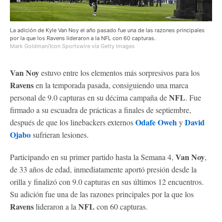
La adición de Kyle Van Noy el año pasado fue una de las razones principales
por la que los Ravens lideraron a la NFL con 60 capturas.
Mark Goldman/Icon Sportswire vía Getty Images
Van Noy
estuvo entre los elementos más sorpresivos para los
Ravens
en la temporada pasada, consiguiendo una marca
NFL
personal de 9.0 capturas en su décima campaña de
. Fue
firmado a su escuadra de prácticas a finales de septiembre,
Odafe Oweh
David
después de que los linebackers externos
y
Ojabo
sufrieran lesiones.
Van Noy
Participando en su primer partido hasta la Semana 4,
,
de 33 años de edad, inmediatamente aportó presión desde la
orilla y finalizó con 9.0 capturas en sus últimos 12 encuentros.
Su adición fue una de las razones principales por la que los
Ravens
NFL
lideraron a la
con 60 capturas.