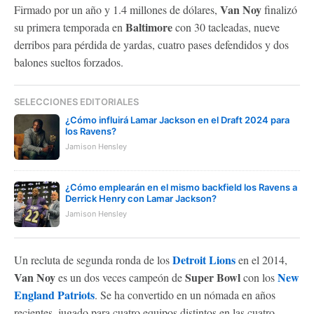
Van Noy
Firmado por un año y 1.4 millones de dólares,
finalizó
Baltimore
su primera temporada en
con 30 tacleadas, nueve
derribos para pérdida de yardas, cuatro pases defendidos y dos
balones sueltos forzados.
SELECCIONES EDITORIALES
¿Cómo influirá Lamar Jackson en el Draft 2024 para
los Ravens?
Jamison Hensley
¿Cómo emplearán en el mismo backfield los Ravens a
Derrick Henry con Lamar Jackson?
Jamison Hensley
Detroit Lions
Un recluta de segunda ronda de los
en el 2014,
Van Noy
Super Bowl
New
es un dos veces campeón de
con los
England Patriots
. Se ha convertido en un nómada en años
recientes, jugado para cuatro equipos distintos en las cuatro