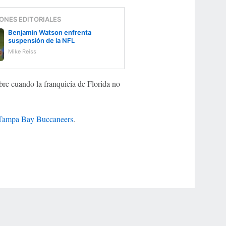
ONES EDITORIALES
Benjamin Watson enfrenta
suspensión de la NFL
Mike Reiss
ibre cuando la franquicia de Florida no
Tampa Bay Buccaneers
.
r Privacy Choices
Contact Us
Disney Ad Sales Site
Work for ESPN
NY (467369) (NY). Call 888-789-7777/visit ccpg.org (CT), or visit