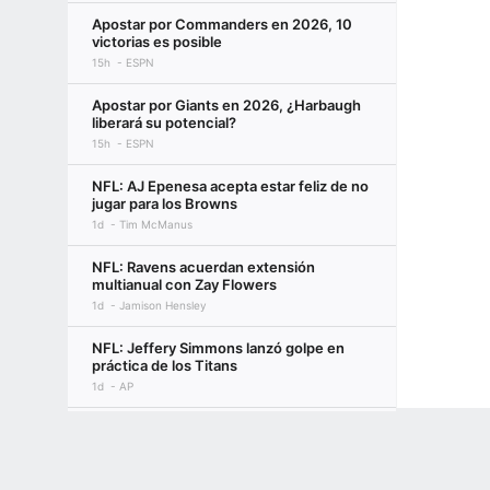
Apostar por Commanders en 2026, 10
victorias es posible
15h
ESPN
Apostar por Giants en 2026, ¿Harbaugh
liberará su potencial?
15h
ESPN
NFL: AJ Epenesa acepta estar feliz de no
jugar para los Browns
1d
Tim McManus
NFL: Ravens acuerdan extensión
multianual con Zay Flowers
1d
Jamison Hensley
NFL: Jeffery Simmons lanzó golpe en
práctica de los Titans
1d
AP
NFL: Darnell Wright recibe extensión
Terms of Use
Privacy Policy
Your US State Privacy Rights
Children's
histórica con Bears, fuentes
1d
ESPN
GAMBLING PROBLEM? CALL 1-800-GAMBLER or 1-800-MY-RESET, (800) 32