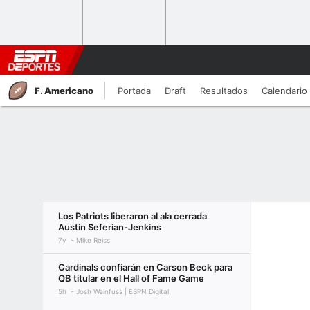
F. Americano
Portada
Draft
Resultados
Calendario
Los Patriots liberaron al ala cerrada
Austin Seferian-Jenkins
7y
Mike Reiss
Cardinals confiarán en Carson Beck para
QB titular en el Hall of Fame Game
5h
Josh Weinfuss | ESPN Digital