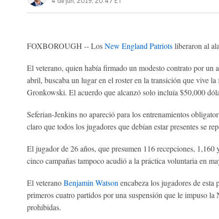
4 de jun, 2019, 20:47 ET
FOXBOROUGH -- Los
New England Patriots
liberaron al al
El veterano, quien había firmado un modesto contrato por un 
abril, buscaba un lugar en el roster en la transición que vive la 
Gronkowski. El acuerdo que alcanzó solo incluía $50,000 dóla
Seferian-Jenkins no apareció para los entrenamientos obligatori
claro que todos los jugadores que debían estar presentes se rep
El jugador de 26 años, que presumen 116 recepciones, 1,160 y
cinco campañas tampoco acudió a la práctica voluntaria en ma
El veterano
Benjamin Watson
encabeza los jugadores de esta p
primeros cuatro partidos por una suspensión que le impuso la 
prohibidas.