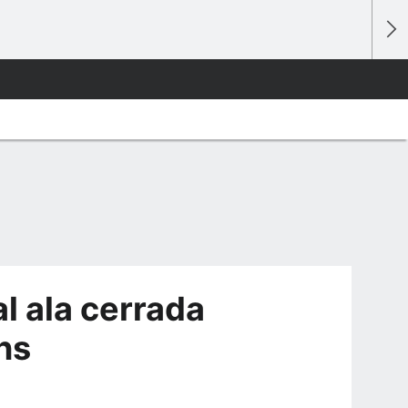
al ala cerrada
ns