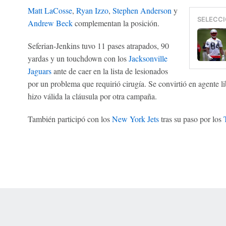
Matt LaCosse
,
Ryan Izzo
,
Stephen Anderson
y
SELECCI
Andrew Beck
complementan la posición.
Seferian-Jenkins tuvo 11 pases atrapados, 90
yardas y un touchdown con los
Jacksonville
Jaguars
ante de caer en la lista de lesionados
por un problema que requirió cirugía. Se convirtió en agente l
hizo válida la cláusula por otra campaña.
También participó con los
New York Jets
tras su paso por los
 Online Privacy Policy
Interest-Based Ads
About Nielsen Measurement
You
Corrections
7-5050 or visit gamblinghelplinema.org (MA). Call 877-8-HOPENY/text HOPE