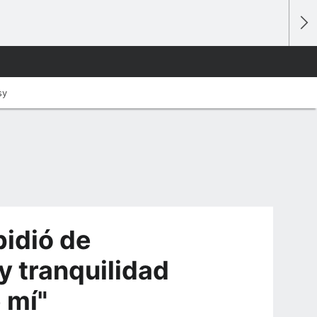
sy
pidió de
y tranquilidad
 mí"