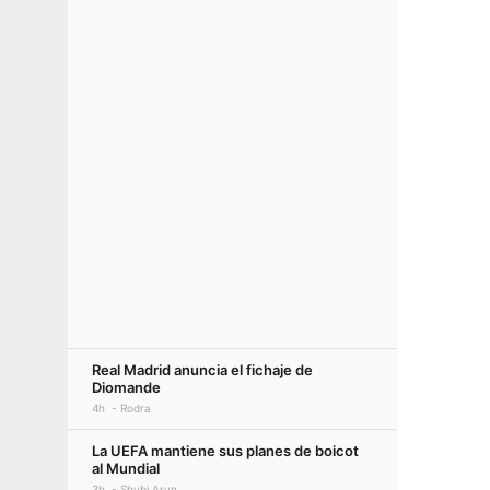
Real Madrid anuncia el fichaje de
Diomande
4h
Rodra
La UEFA mantiene sus planes de boicot
al Mundial
3h
Shubi Arun