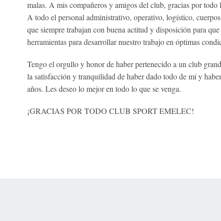
malas. A mis compañeros y amigos del club, gracias por todo 
A todo el personal administrativo, operativo, logístico, cuerpos 
que siempre trabajan con buena actitud y disposición para que
herramientas para desarrollar nuestro trabajo en óptimas condi
Tengo el orgullo y honor de haber pertenecido a un club gra
la satisfacción y tranquilidad de haber dado todo de mí y haber
años. Les deseo lo mejor en todo lo que se venga.
¡GRACIAS POR TODO CLUB SPORT EMELEC!
 Online Privacy Policy
Interest-Based Ads
About Nielsen Measurement
You
Corrections
7-5050 or visit gamblinghelplinema.org (MA). Call 877-8-HOPENY/text HOPE
es. (18+ DC/KY/NH/PR/WY). Void in ONT. Eligibility restrictions apply. Terms: 