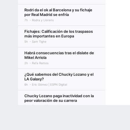
Rodri da el ok al Barcelona y su fichaje
por Real Madrid se enfría
7h
Rodra y Llorens
Fichajes: Calificación de los traspasos
más importantes en Europa
5h
Sam Tighe
Habrá consecuencias tras el dislate de
Mikel Arriola
2h
Rafa Ramos
¿Qué sabemos del Chucky Lozano y el
LA Galaxy?
6h
Eric Gómez | ESPN Digital
Chucky Lozano paga inactividad con la
peor valoración de su carrera
2h
Eduardo Sánchez Gil
Terms of Use
Privacy Policy
Your US State Privacy Rights
Children's
Fecha límite de cambios de MLB:
Analizando los movimientos de los
GAMBLING PROBLEM? CALL 1-800-GAMBLER or 1-800-MY-RESET, (800) 32
Yankees
www.mdgamblinghelp.org (MD), 1-800-981-0023 (PR). 21+ and present in most stat