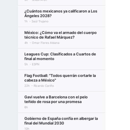
¿Cuántos mexicanos ya calificaron a Los
Ángeles 2028?
1h
Saúl Trujano
México: ¿Cómo va el armado del cuerpo
técnico de Rafael Márquez?
4h
Omar Flores Aldana
Leagues Cup: Clasificados a Cuartos de
final al momento
5h
ESPN
Flag Football: "Todos querrán cortarle la
cabeza a México"
22h
Ricardo Cariño
Gavi vuelve a Barcelona con el pelo
teñido de rosa por una promesa
6h
Gobierno de España confía en albergar la
final del Mundial 2030
10h