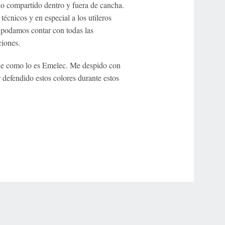
lo compartido dentro y fuera de cancha.
técnicos y en especial a los utileros
 podamos contar con todas las
ciones.
nde como lo es Emelec. Me despido con
 defendido estos colores durante estos
r Privacy Choices
Contact Us
Disney Ad Sales Site
Work for ESPN
NY (467369) (NY). Call 888-789-7777/visit ccpg.org (CT), or visit
draftkings.com/sportsbook. On behalf of Boot Hill Casino (KS). Pass-thru of per