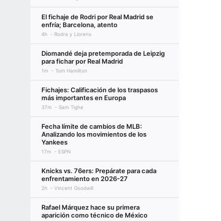
El fichaje de Rodri por Real Madrid se
enfría; Barcelona, atento
4h
Rodra y Llorens
Diomandé deja pretemporada de Leipzig
para fichar por Real Madrid
1m
Tom Hamilton
Fichajes: Calificación de los traspasos
más importantes en Europa
37m
Sam Tighe
Fecha límite de cambios de MLB:
Analizando los movimientos de los
Yankees
17m
ESPN
Knicks vs. 76ers: Prepárate para cada
enfrentamiento en 2026-27
2h
Vincent Goodwill
Rafael Márquez hace su primera
aparición como técnico de México