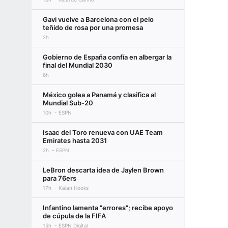
Gavi vuelve a Barcelona con el pelo
teñido de rosa por una promesa
2h
Gobierno de España confía en albergar la
final del Mundial 2030
6h
México golea a Panamá y clasifica al
Mundial Sub-20
10h
ESPN
Isaac del Toro renueva con UAE Team
Emirates hasta 2031
2h
ESPN
LeBron descarta idea de Jaylen Brown
para 76ers
17h
Kalan Hooks
Infantino lamenta "errores"; recibe apoyo
de cúpula de la FIFA
15h
ESPN Digital