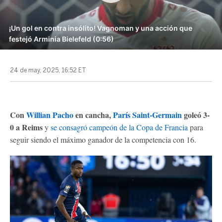
¡Un gol en contra insólito! Vagnoman y una acción que
festejó Arminia Bielefeld (0:56)
24 de may, 2025, 16:52 ET
Con
Willian Pacho
en cancha,
París Saint-Germain
goleó 3-
0 a Reims
y
se consagró campeón de la Copa de Francia
para
seguir siendo el máximo ganador de la competencia con 16.