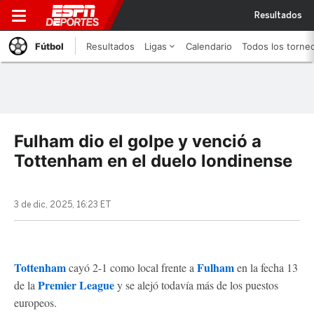
Resultados
Fútbol
Resultados
Ligas
Calendario
Todos los torne
Fulham dio el golpe y venció a
Tottenham en el duelo londinense
3 de dic, 2025, 16:23 ET
Tottenham
Fulham
cayó 2-1 como local frente a
en la fecha 13
Premier League
de la
y se alejó todavía más de los puestos
europeos.