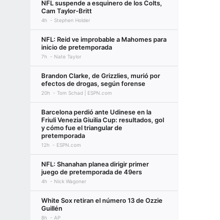
NFL suspende a esquinero de los Colts,
Cam Taylor-Britt
4h
Stephen Holder
NFL: Reid ve improbable a Mahomes para
inicio de pretemporada
7h
Nate Taylor
Brandon Clarke, de Grizzlies, murió por
efectos de drogas, según forense
20h
Tom Schad | ESPN.com
Barcelona perdió ante Udinese en la
Friuli Venezia Giuilia Cup: resultados, gol
y cómo fue el triangular de
pretemporada
12h
ESPN.com
NFL: Shanahan planea dirigir primer
juego de pretemporada de 49ers
4h
Nick Wagoner
White Sox retiran el número 13 de Ozzie
Guillén
8h
AP