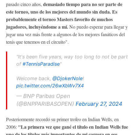
demasiado tiempo para no ser parte de
pasado cinco años,
este torneo, uno de los mejores del mundo sin duda. Es
probablemente el torneo Masters favorito de muchos
jugadores, incluyéndome a mí.
No puedo esperar para llegar y
jugar una vez más frente a algunos de los mejores fanáticos del
tenis que tenemos en el circuito".
"It's been five years, way too long to not be part
of
#TennisParadise
"
Welcome back,
@DjokerNole
!
pic.twitter.com/26wXbWv7X4
— BNP Paribas Open
(@BNPPARIBASOPEN)
February 27, 2024
Posteriormente recordó su primer trofeo en Indian Wells, en
"La primera vez que gané el título en Indian Wells fue
2006:
uno de los títulos más importantes de mi carrera en ese