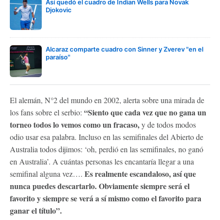
Así quedó el cuadro de Indian Wells para Novak
Djokovic
Alcaraz comparte cuadro con Sinner y Zverev "en el
paraíso"
El alemán, N°2 del mundo en 2002, alerta sobre una mirada de
“Siento que cada vez que no gana un
los fans sobre el serbio:
torneo todos lo vemos como un fracaso,
y de todos modos
odio usar esa palabra. Incluso en las semifinales del Abierto de
Australia todos dijimos: ‘oh, perdió en las semifinales, no ganó
en Australia’. A cuántas personas les encantaría llegar a una
Es realmente escandaloso, así que
semifinal alguna vez….
nunca puedes descartarlo. Obviamente siempre será el
favorito y siempre se verá a sí mismo como el favorito para
ganar el título”.