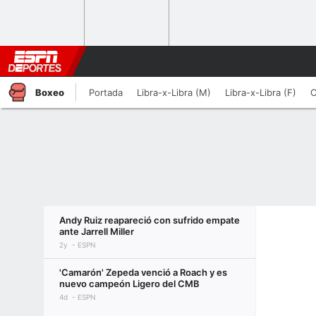
Boxeo
Portada
Libra-x-Libra (M)
Libra-x-Libra (F)
C
Andy Ruiz reapareció con sufrido empate
ante Jarrell Miller
2y
ESPN
'Camarón' Zepeda venció a Roach y es
nuevo campeón Ligero del CMB
4d
ESPN