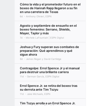
Cómo la vida y el prometedor futuro en el
boxeo de Hannah Rapp llegaron a su fin
en una carretera de Texas
6d
Anthony Olivieri, ESPN
Agosto y septiembre de ensueño en el
boxeo femenino: Serrano, Shields,
Mayer, Taylor y más
7d
Michele LaFountain | ESPN Digital
Joshua y Fury superan sus combates de
preparación: Qué aprendimos y qué
sigue ahora
9d
James Regan y David Cartlidge
Contragolpe: Errol Spence Jr y el manual
para destruir una brillante carrera
11d
German García, ESPN Digital
Errol Spence Jr. se retira del boxeo tras
su derrota ante Tim Tszyu
11d
Jake Michaels, ESPN
Tim Tszyu arrolla a un Errol Spence Jr.