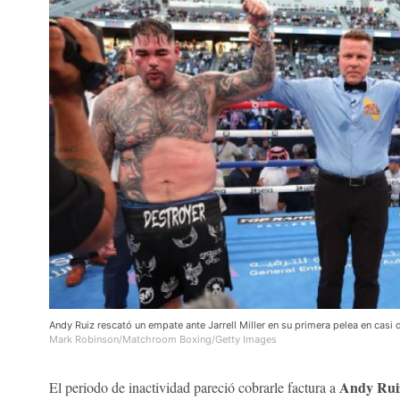
Andy Ruiz rescató un empate ante Jarrell Miller en su primera pelea en casi
Mark Robinson/Matchroom Boxing/Getty Images
Andy Rui
El periodo de inactividad pareció cobrarle factura a