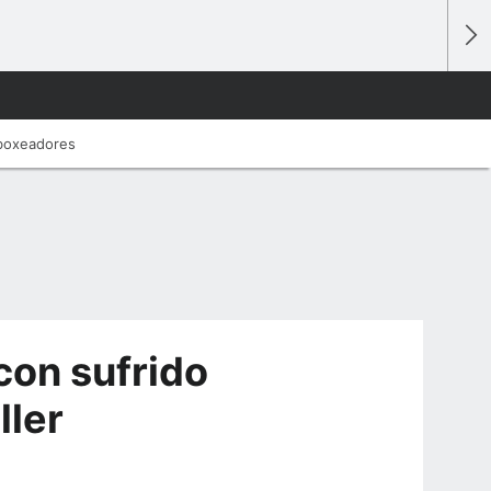
 boxeadores
con sufrido
ller