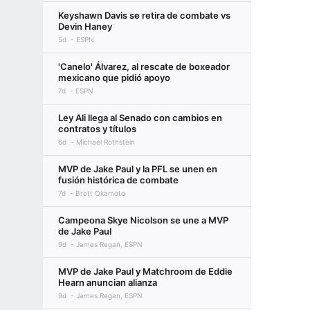
Keyshawn Davis se retira de combate vs
Devin Haney
5d
ESPN
'Canelo' Álvarez, al rescate de boxeador
mexicano que pidió apoyo
7d
ESPN
Ley Ali llega al Senado con cambios en
contratos y títulos
6d
Michael Rothstein
MVP de Jake Paul y la PFL se unen en
fusión histórica de combate
7d
Brett Okamoto
Campeona Skye Nicolson se une a MVP
de Jake Paul
9d
James Regan, ESPN
MVP de Jake Paul y Matchroom de Eddie
Hearn anuncian alianza
9d
James Regan, ESPN