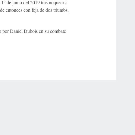
1° de junio del 2019 tras noquear a
de entonces con foja de dos triunfos,
do por Daniel Dubois en su combate
r Privacy Choices
Contact Us
Disney Ad Sales Site
Work for ESPN
NY (467369) (NY). Call 888-789-7777/visit ccpg.org (CT), or visit
draftkings.com/sportsbook. On behalf of Boot Hill Casino (KS). Pass-thru of per