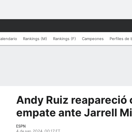
alendario
Rankings (M)
Rankings (F)
Campeones
Perfiles de
Andy Ruiz reapareció 
empate ante Jarrell Mi
ESPN
4 de ago, 2024, 00:17 ET