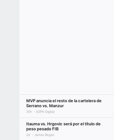
MVP anuncia el resto de la cartelera de
Serrano vs. Manzur
20h
ESPN Digital
Itauma vs. Hrgovic será por el título de
peso pesado FIB
2d
James Regan