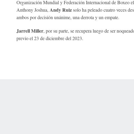
Organización Mundial y Federación Internacional de Boxeo el 
Andy Ruiz
Anthony Joshua,
solo ha peleado cuatro veces des
ambos por decisión unánime, una derrota y un empate.
Jarrell Miller
, por su parte, se recupera luego de ser noquea
previo el 23 de diciembre del 2023.
 Online Privacy Policy
Interest-Based Ads
About Nielsen Measurement
You
Corrections
7-5050 or visit gamblinghelplinema.org (MA). Call 877-8-HOPENY/text HOPE
es. (18+ DC/KY/NH/PR/WY). Void in ONT. Eligibility restrictions apply. Terms: 
wager tax may apply in IL.
Copyright: © 2026 ESPN Enterprises, LLC. All rights reserved.