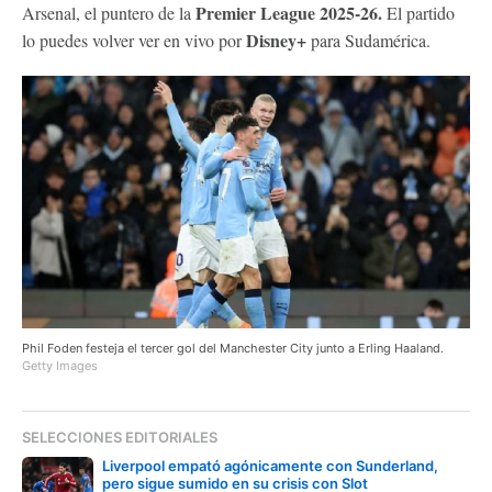
Premier League 2025-26.
Arsenal, el puntero de la
El partido
Disney+
lo puedes volver ver en vivo por
para Sudamérica.
Phil Foden festeja el tercer gol del Manchester City junto a Erling Haaland.
Getty Images
SELECCIONES EDITORIALES
Liverpool empató agónicamente con Sunderland,
pero sigue sumido en su crisis con Slot