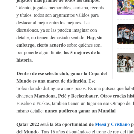
Talento, jugadas memorables, carisma, récords
y títulos, todos son argumentos válidos para
destacar al mejor entre los mejores. Las
discusiones, ya se las pueden imaginar con
Hay, sin
detalle, no tienen demasiado sentido.
embargo, cierto acuerdo
sobre quiénes son,
los 5 mejores de la
por ponerle algún límite,
historia
.
Dentro de ese selecto club, ganar la Copa del
Mundo es una marca de distinción
. Ese
trofeo dorado distingue a unos pocos. Es una pulsera que habil
Maradona, Pelé y Beckenbauer
Otros cracks his
divierten
.
Eusebio o Puskas, también tienen un lugar en ese Olimpo del f
nunca pudieron ganar un Mundial
mismo detalle:
.
Qatar 2022 será la 5ta oportunidad de
Messi
y
Cristiano
pa
del Mundo
. Tras 16 años disputándose el trono de rey del fút