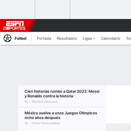
Fútbol
Portada
Resultados
Ligas
Calendario
To
Cien historias rumbo a Qatar 2022: Messi
y Ronaldo contra la historia
4y
Mariano Mancuso
México vuelve a unos Juegos Olímpicos
ocho años después
3h
Omar Flores Aldana