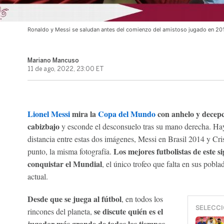
Ronaldo y Messi se saludan antes del comienzo del amistoso jugado en 201
Mariano Mancuso
11 de ago, 2022, 23:00 ET
Lionel Messi
mira la
Copa del Mundo
con anhelo y decep
cabizbajo
y esconde el desconsuelo tras su mano derecha. Ha
distancia entre estas dos imágenes, Messi en Brasil 2014 y Cr
Los mejores futbolistas de este 
punto, la misma fotografía.
conquistar el Mundial
, el único trofeo que falta en sus pobla
actual.
Desde que se juega al fútbol
, en todos los
SELECCI
se discute quién es el
rincones del planeta,
jugador más grande de todos los tiempos
.