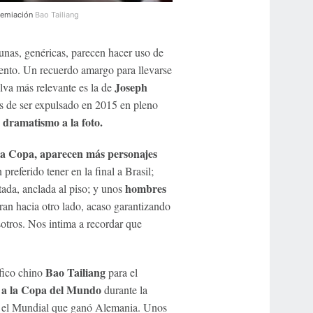
premiación
Bao Tailiang
unas, genéricas, parecen hacer uso de
mento. Un recuerdo amargo para llevarse
Joseph
lva más relevante es la de
es de ser expulsado en 2015 en pleno
 dramatismo a la foto.
 la Copa, aparecen más personajes
 preferido tener en la final a Brasil;
hombres
tada, anclada al piso; y unos
ran hacia otro lado, acaso garantizando
sotros. Nos intima a recordar que
Bao Tailiang
fico chino
para el
y a la Copa del Mundo
durante la
, el Mundial que ganó Alemania. Unos