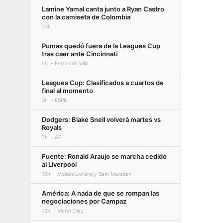
Lamine Yamal canta junto a Ryan Castro
con la camiseta de Colombia
23h
Pumas quedó fuera de la Leagues Cup
tras caer ante Cincinnati
5h
Fernando Villa
Leagues Cup: Clasificados a cuartos de
final al momento
3h
ESPN
Dodgers: Blake Snell volverá martes vs
Royals
7h
AP
Fuente: Ronald Araujo se marcha cedido
al Liverpool
10h
Moisés Llorens y Sam Marsden
América: A nada de que se rompan las
negociaciones por Campaz
12h
Víctor Díaz