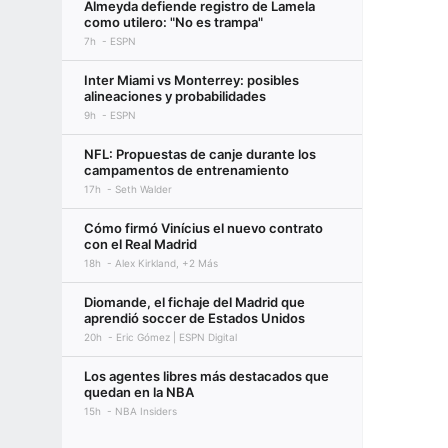
Almeyda defiende registro de Lamela
como utilero: "No es trampa"
7h
ESPN
Inter Miami vs Monterrey: posibles
alineaciones y probabilidades
9h
ESPN
NFL: Propuestas de canje durante los
campamentos de entrenamiento
17h
Seth Walder
Cómo firmó Vinícius el nuevo contrato
con el Real Madrid
18h
Alex Kirkland, +2 Más
Diomande, el fichaje del Madrid que
aprendió soccer de Estados Unidos
20h
Eric Gómez | ESPN Digital
Los agentes libres más destacados que
quedan en la NBA
15h
NBA Insiders