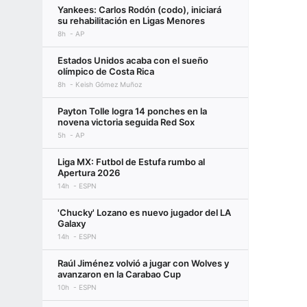
Yankees: Carlos Rodón (codo), iniciará
su rehabilitación en Ligas Menores
8h
AP
Estados Unidos acaba con el sueño
olímpico de Costa Rica
8h
Keish Gómez Muñoz
Payton Tolle logra 14 ponches en la
novena victoria seguida Red Sox
5h
AP
Liga MX: Futbol de Estufa rumbo al
Apertura 2026
14h
ESPN
'Chucky' Lozano es nuevo jugador del LA
Galaxy
14h
ESPN
Raúl Jiménez volvió a jugar con Wolves y
avanzaron en la Carabao Cup
10h
ESPN