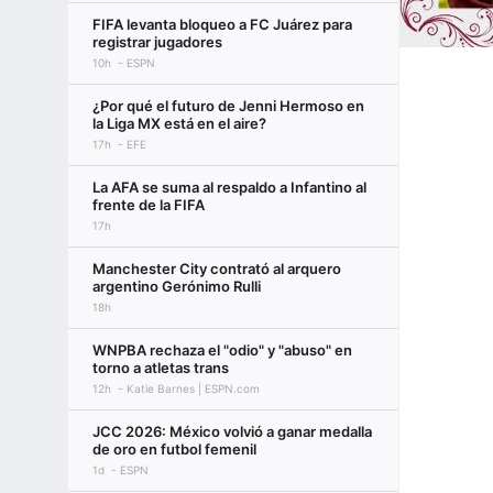
FIFA levanta bloqueo a FC Juárez para
registrar jugadores
10h
ESPN
¿Por qué el futuro de Jenni Hermoso en
la Liga MX está en el aire?
17h
EFE
La AFA se suma al respaldo a Infantino al
frente de la FIFA
17h
Manchester City contrató al arquero
argentino Gerónimo Rulli
18h
WNPBA rechaza el "odio" y "abuso" en
torno a atletas trans
12h
Katie Barnes | ESPN.com
JCC 2026: México volvió a ganar medalla
de oro en futbol femenil
1d
ESPN