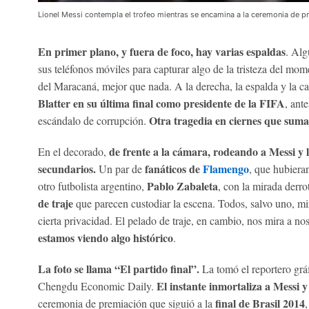
Lionel Messi contempla el trofeo mientras se encamina a la ceremonia de 
En primer plano, y fuera de foco, hay varias espaldas
. Alg
sus teléfonos móviles para capturar algo de la tristeza del mo
del Maracaná, mejor que nada. A la derecha, la espalda y la ca
Blatter en su última final como presidente de la FIFA
, ant
Otra tragedia en ciernes que suma
escándalo de corrupción.
de frente a la cámara, rodeando a Messi y
En el decorado,
secundarios.
fanáticos de
Flamengo
Un par de
, que hubieran
Pablo Zabaleta
otro futbolista argentino,
, con la mirada derro
de traje
que parecen custodiar la escena. Todos, salvo uno, mi
cierta privacidad. El pelado de traje, en cambio, nos mira a no
estamos viendo algo histórico
.
La foto se llama “El partido final”.
La tomó el reportero grá
El instante inmortaliza a Messi 
Chengdu Economic Daily.
final de Brasil 2014
ceremonia de premiación que siguió a la