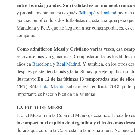
entre los más grandes. Su rivalidad es un momento único en
y probablemente nunca después (
Mbappé
y
Haaland
podrían d
generación ofrendó a dos futbolistas de esta jerarquía para qu
Maradona y Pelé, que no llegaron a ser contemporáneos, es el
comparar.
Como admitieron Messi y Cristiano varias veces, esa compe
esforzarse más y a ganar más. Conquistaron todos los títulos 
años en
Barcelona
y
Real Madrid
. Y, también, en los otros de
después persiguiendo más gloria. Si hay que ejemplificar su do
En 12 de las últimas 13 temporadas uno de ellos
ilustrativo:
CR7). Sólo
Luka Modric
, subcampeón en Rusia 2018, pudo qui
importante es hacerlo bien en un Mundial.
LA FOTO DE MESSI
Lionel Messi mira la Copa del Mundo, decíamos. El cuadro es
lo comparten el capitán de Argentina y el trofeo más dese
dorada que corona la Copa están a la misma altura. No puede 