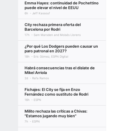
Emma Hayes: continuidad de Pochettino
puede elevar el nivel de EEUU
6h
Jeff Kassouf
City rechaza primera oferta del
Barcelona por Rodri
17h
Sam Marsden and Moisés Llorens
¿Por qué Los Dodgers pueden causar un
paro patronal en 2027?
18h
Eric Gómez, ESPN Digital
Habrá consecuencias tras el dislate de
Mikel Arriola
2d
Rafa Ramos
Fichajes: El City se fija en Enzo
Fernández como sustituto de Rodri
16h
ESPN
Milito rechaza las críticas a Chivas:
"Estamos jugando muy bien"
7h
ESPN