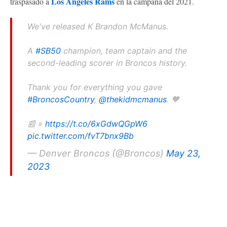
Los Angeles Rams
traspasado a
en la campaña del 2021.
We've released K Brandon McManus.
A
#SB50
champion, team captain and the
second-leading scorer in Broncos history.
Thank you for everything you gave
#BroncosCountry
,
@thekidmcmanus
. 🧡
📰 »
https://t.co/6xGdwQGpW6
pic.twitter.com/fvT7bnx9Bb
— Denver Broncos (@Broncos)
May 23,
2023