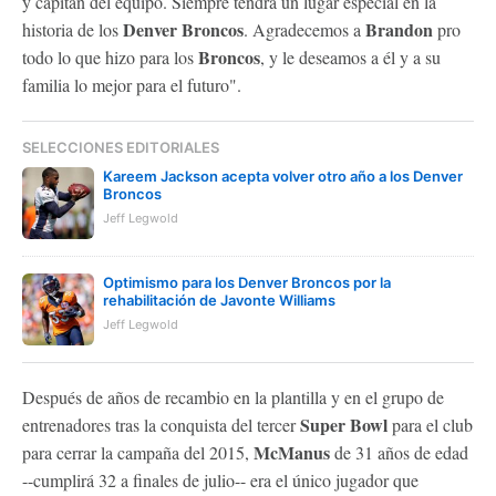
y capitán del equipo. Siempre tendrá un lugar especial en la
Denver Broncos
Brandon
historia de los
. Agradecemos a
pro
Broncos
todo lo que hizo para los
, y le deseamos a él y a su
familia lo mejor para el futuro".
SELECCIONES EDITORIALES
Kareem Jackson acepta volver otro año a los Denver
Broncos
Jeff Legwold
Optimismo para los Denver Broncos por la
rehabilitación de Javonte Williams
Jeff Legwold
Después de años de recambio en la plantilla y en el grupo de
Super Bowl
entrenadores tras la conquista del tercer
para el club
McManus
para cerrar la campaña del 2015,
de 31 años de edad
--cumplirá 32 a finales de julio-- era el único jugador que