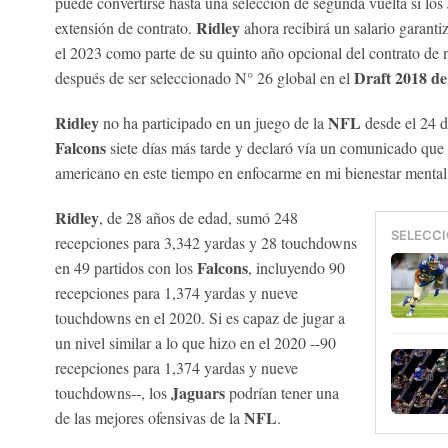
puede convertirse hasta una selección de segunda vuelta si los
Ridley
extensión de contrato.
ahora recibirá un salario garant
el 2023 como parte de su quinto año opcional del contrato de 
Draft 2018 de
después de ser seleccionado N° 26 global en el
Ridley
NFL
no ha participado en un juego de la
desde el 24 
Falcons
siete días más tarde y declaró vía un comunicado que 
americano en este tiempo en enfocarme en mi bienestar mental
Ridley
, de 28 años de edad, sumó 248
SELECCI
recepciones para 3,342 yardas y 28 touchdowns
Falcons
en 49 partidos con los
, incluyendo 90
recepciones para 1,374 yardas y nueve
touchdowns en el 2020. Si es capaz de jugar a
un nivel similar a lo que hizo en el 2020 --90
recepciones para 1,374 yardas y nueve
Jaguars
touchdowns--, los
podrían tener una
NFL
de las mejores ofensivas de la
.