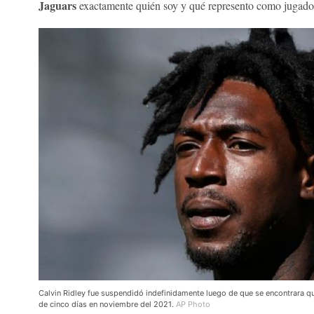
Jaguars
exactamente quién soy y qué represento como jugado
Calvin Ridley fue suspendidó indefinidamente luego de que se encontrara qu
de cinco días en noviembre del 2021.
AP Photo