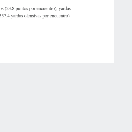
os (23.8 puntos por encuentro), yardas
(357.4 yardas ofensivas por encuentro)
r Privacy Choices
Contact Us
Disney Ad Sales Site
Work for ESPN
NY (467369) (NY). Call 888-789-7777/visit ccpg.org (CT), or visit
draftkings.com/sportsbook. On behalf of Boot Hill Casino (KS). Pass-thru of per