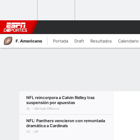
F. Americano
Portada
Draft
Resultados
Calendario
NFL reincorpora a Calvin Ridley tras
suspensión por apuestas
3y
Michael DiRocco
NFL: Panthers vencieron con remontada
dramática a Cardinals
7h
AP