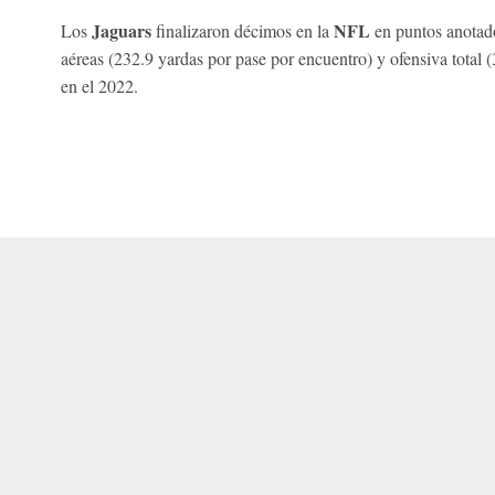
Jaguars
NFL
Los
finalizaron décimos en la
en puntos anotad
aéreas (232.9 yardas por pase por encuentro) y ofensiva total 
en el 2022.
 Online Privacy Policy
Interest-Based Ads
About Nielsen Measurement
You
Corrections
7-5050 or visit gamblinghelplinema.org (MA). Call 877-8-HOPENY/text HOPE
es. (18+ DC/KY/NH/PR/WY). Void in ONT. Eligibility restrictions apply. Terms: 
wager tax may apply in IL.
Copyright: © 2026 ESPN Enterprises, LLC. All rights reserved.