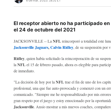
6 de mar, 2023, 18:31 ET
El receptor abierto no ha participado en
el 24 de octubre del 2021
NFL
JACKSONVILLE -- La
reincorporó a totalidad este lune
Jacksonville Jaguars
,
Calvin Ridley
, de su suspensión por vi
Ridley
, quien había solicitado la reincorporación de su suspen
NFL
la
el 15 de febrero pasado, ahora es elegible para particip
de inmediato.
NFL
"La decisión de hoy por la
trae el fin de uno de los capí
profesional, una que fue auto-provocada y comenzó con un erro
comunicado. "Siempre me he responsabilizado por mis errores 
gran respeto por el juego y estoy emocionado por la oportunid
Jacksonville
. Ansío mostrar a mis nuevos coaches, compañeros