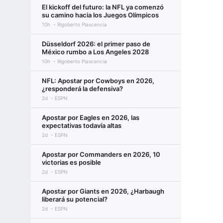
El kickoff del futuro: la NFL ya comenzó
su camino hacia los Juegos Olímpicos
10h
Rigoberto Plascencia
Düsseldorf 2026: el primer paso de
México rumbo a Los Angeles 2028
10h
Rigoberto Plascencia
NFL: Apostar por Cowboys en 2026,
¿responderá la defensiva?
2d
ESPN
Apostar por Eagles en 2026, las
expectativas todavía altas
2d
ESPN
Apostar por Commanders en 2026, 10
victorias es posible
2d
ESPN
Apostar por Giants en 2026, ¿Harbaugh
liberará su potencial?
2d
ESPN