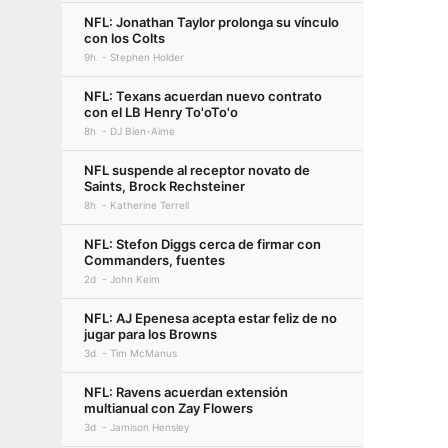
NFL: Jonathan Taylor prolonga su vínculo
con los Colts
9h
Stephen Holder
NFL: Texans acuerdan nuevo contrato
con el LB Henry To'oTo'o
8h
DJ Bien-Aime
NFL suspende al receptor novato de
Saints, Brock Rechsteiner
8h
Katherine Terrell
NFL: Stefon Diggs cerca de firmar con
Commanders, fuentes
2d
John Keim
NFL: AJ Epenesa acepta estar feliz de no
jugar para los Browns
3d
Tim McManus
NFL: Ravens acuerdan extensión
multianual con Zay Flowers
3d
Jamison Hensley