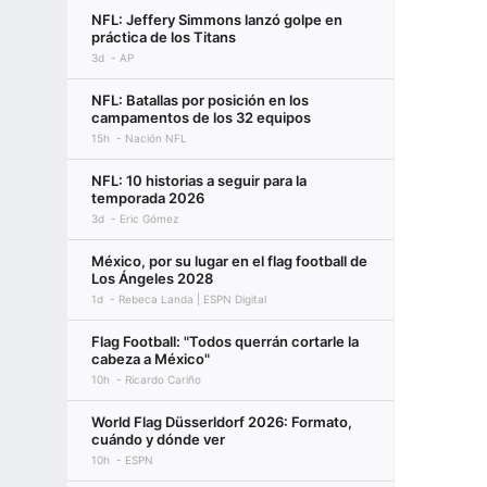
NFL: Jeffery Simmons lanzó golpe en
práctica de los Titans
3d
AP
NFL: Batallas por posición en los
campamentos de los 32 equipos
15h
Nación NFL
NFL: 10 historias a seguir para la
temporada 2026
3d
Eric Gómez
México, por su lugar en el flag football de
Los Ángeles 2028
1d
Rebeca Landa | ESPN Digital
Flag Football: "Todos querrán cortarle la
cabeza a México"
10h
Ricardo Cariño
World Flag Düsserldorf 2026: Formato,
cuándo y dónde ver
10h
ESPN