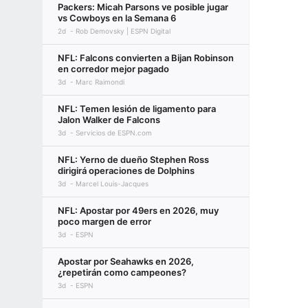
Packers: Micah Parsons ve posible jugar
vs Cowboys en la Semana 6
2d
Rob Demovsky | ESPN Digital
NFL: Falcons convierten a Bijan Robinson
en corredor mejor pagado
3d
Marc Raimondi
NFL: Temen lesión de ligamento para
Jalon Walker de Falcons
3d
Servicios de ESPN.com
NFL: Yerno de dueño Stephen Ross
dirigirá operaciones de Dolphins
3d
Marcel Louis-Jacques
NFL: Apostar por 49ers en 2026, muy
poco margen de error
3d
ESPN
Apostar por Seahawks en 2026,
¿repetirán como campeones?
3d
ESPN